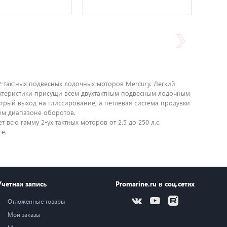
-тактных подвесных лодочных моторов Mercury. Легкий
рактеристики присущи всем двухтактным подвесным лодочным
трый выход на глиссирование, а петлевая система продувки
ем диапазоне оборотов.
сю гамму 2-ух тактных моторов от 2.5 до 250 л.с.
е.
Учетная запись
Promarine.ru в соц.сетях
Отложенные товары
Мои заказы