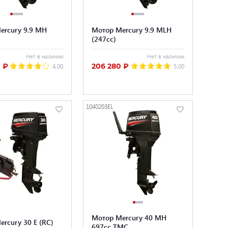
ercury 9.9 MH
Мотор Mercury 9.9 MLH
(247cc)
Нет в наличии
Нет в наличии
 ₽
206 280 ₽
4.00
5.00
1040203EL
Мотор Mercury 40 MH
rcury 30 E (RC)
697cc TMC