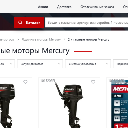
Акции
Доставка
Отслеживание заказа
Оп
Каталог
ые моторы
Лодочные моторы Mercury
2-х тактные моторы Mercury
ные моторы Mercury
ров
Запуск двигателя
Система управления
Переклю
1015203EL
1005201EK