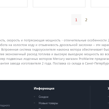
1
2
сть, скорость и потрясающая мощность - отличительные особенности 2
абота на холостом ходу и отзывчивость дросельной заслонки – эти ха
 Встроенная система гидроусилителя наклона мотора обеспечивает быс
лее экономичный расход топлива и высокую выходную мощность во вс
р подвесных лодочных моторов Mercury магазин ProMarine предлагает в
нтия завода изготовителя 2 года. Поставка со склада в Санкт-Петербург
Информация
Скидки
Новые товары
ападного