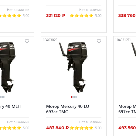
Нет в наличии
Нет в наличии
321 120 ₽
338 760
5.00
5.00
1040302EL
1040312EL
ry 40 MLH
Мотор Mercury 40 EO
Мотор M
697cc TMC
697cc T
Нет в наличии
Нет в наличии
483 840 ₽
493 560
5.00
5.00