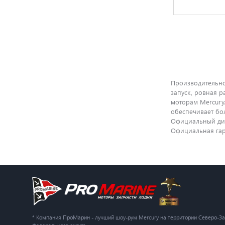
Производительно
запуск, ровная р
моторам Mercury.
обеспечивает бо
Официальный диле
Официальная гара
* Компания ПроМарин - лучший шоу-рум Mercury на территории Северо-З