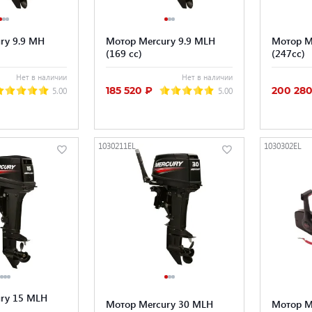
ry 9.9 MH
Мотор Mercury 9.9 MLH
Мотор M
(169 cc)
(247cc)
Нет в наличии
Нет в наличии
185 520 ₽
200 280
5.00
5.00
1030211EL
1030302EL
ry 15 MLH
Мотор Mercury 30 MLH
Мотор Me