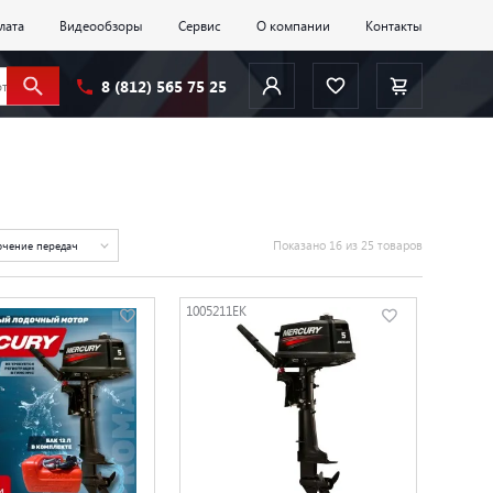
лата
Видеообзоры
Сервис
О компании
Контакты
8 (812) 565 75 25
Показано 16 из 25 товаров
чение передач
1005211EK