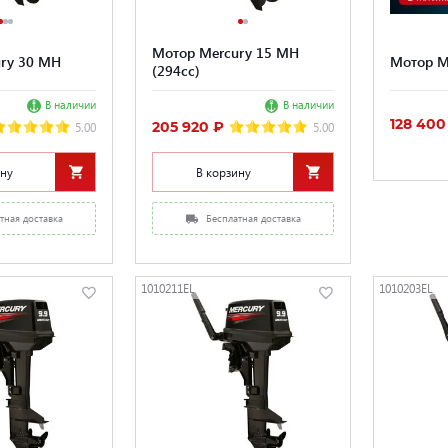
Мотор Mercury 15 MH
ry 30 MH
Мотор M
(294cc)
В наличии
В наличии
128 400
205 920 ₽
5.00
5.00
ину
В корзину
тная доставка
Бесплатная доставка
1010211EL
1010203EL