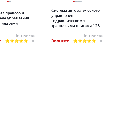
Система автоматического
ля правого и
управления
еле управления
гидравлическими
линдрами
транцевыми плитами 12В
Нет в наличии
Нет в наличии
е
Звоните
5.00
5.00