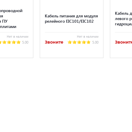
опроводной
Кабель д
ля
Кабель питания для модуля
левого р
я ПУ
релейного EIC101/EIC102
гидроци
 плитами
Нет в наличии
Нет в наличии
Звоните
Звонит
5.00
5.00