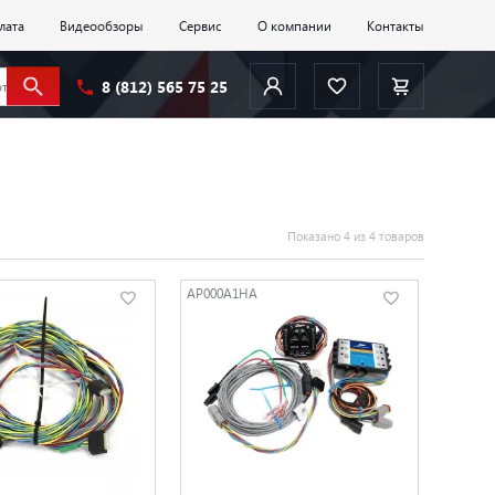
лата
Видеообзоры
Сервис
О компании
Контакты
8 (812) 565 75 25
Показано 4 из 4 товаров
AP000A1HA