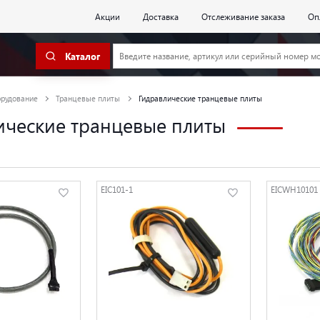
Акции
Доставка
Отслеживание заказа
Оп
Каталог
орудование
Транцевые плиты
Гидравлические транцевые плиты
ические транцевые плиты
EIC101-1
EICWH10101