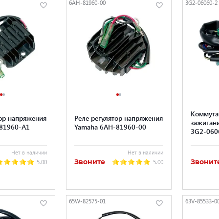
6AH-81960-00
3G2-06060-2
Коммута
тор напряжения
Реле регулятор напряжения
зажигани
81960-A1
Yamaha 6AH-81960-00
3G2-060
Нет в наличии
Нет в наличии
Звоните
Звонит
5.00
5.00
65W-82575-01
63V-85533-0