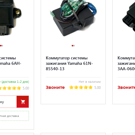
системы
Коммутатор системы
Коммута
amaha 6AH-
зажигания Yamaha 61N-
зажигани
85540-13
3AA-060
 (доставка 1-2 дня)
Нет в наличии
Звоните
Звонит
5.00
5.00
ину
тная доставка