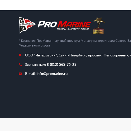
* Компания ПроМарин - лучший шоу-рум Mercury на территории Северо-З
Федерального округа
ООО "Интермарин"
,
Санкт-Петербург
,
проспект Непокоренных, 
Звоните нам:
8 (812) 565-75-25
E-mail:
info@promarine.ru
© 2026 — ProMarine