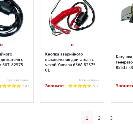
ийного
Кнопка аварийного
Катушка
двигателя с
выключения двигателя с
генерато
a 66T-82575-
чекой Yamaha 65W-82575-
85533-0
01
Нет в наличии
Нет в наличии
Звоните
Звонит
5.00
5.00
1
2
3