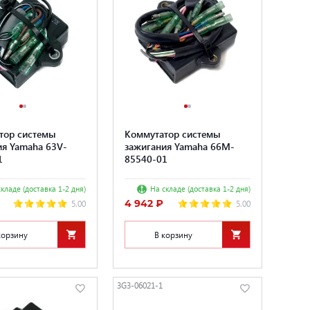
тор системы
Коммутатор системы
ия Yamaha 63V-
зажигания Yamaha 66M-
1
85540-01
кладе (доставка 1-2 дня)
На складе (доставка 1-2 дня)
4 942 ₽
5.00
5.00
корзину
В корзину
3G3-06021-1