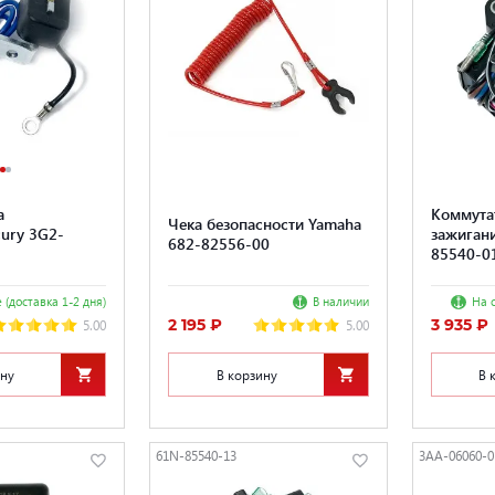
а
Коммута
Чека безопасности Yamaha
cury 3G2-
зажиган
682-82556-00
85540-0
 (доставка 1-2 дня)
В наличии
На с
2 195 ₽
3 935 ₽
5.00
5.00
ину
В корзину
В 
61N-85540-13
3AA-06060-0