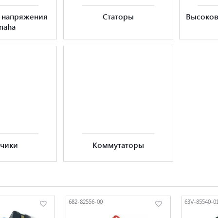
ы напряжения
Статоры
Высоков
maha
тчики
Коммутаторы
682-82556-00
63V-85540-0