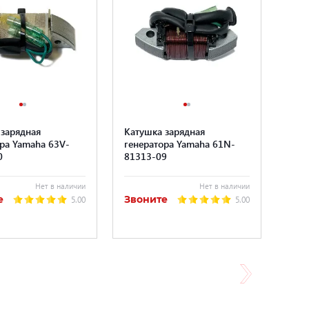
 зарядная
Катушка зарядная
ра Yamaha 63V-
генератора Yamaha 61N-
0
81313-09
Нет в наличии
Нет в наличии
е
Звоните
5.00
5.00