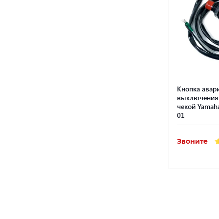
Кнопка авар
выключения 
чекой Yamah
01
Звоните