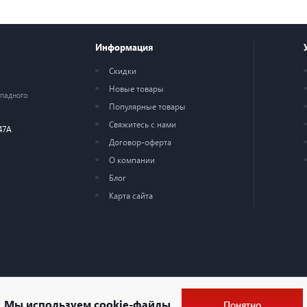
Информация
Скидки
Новые товары
ападного
Популярные товары
Свяжитесь с нами
47А
Договор-оферта
О компании
Блог
Карта сайта
Мы используем
cookie-файлы
Понятно