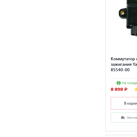
Коммутатор 
зажигания Y
85540-00
На складе
8 898 ₽
В корз
Беспла