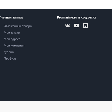
Учетная запись
Promarine.ru в соц.сетях
Отложенные товары
Мои заказы
Мои адреса
Мои компании
Купоны
Профиль