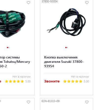
37800-93954
тор системы
Кнопка выключения
я Tohatsu/Mercury
двигателя Suzuki 37800-
60-2
93954
Нет в наличии
Нет в наличии
е
Звоните
5.00
5.00
0
61N-81313-09