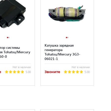
Катушка зарядная
тор системы
генератора
я Tohatsu/Mercury
Tohatsu/Mercury 3G3-
60-0
06021-1
Нет в наличии
Нет в наличии
е
Звоните
5.00
5.00