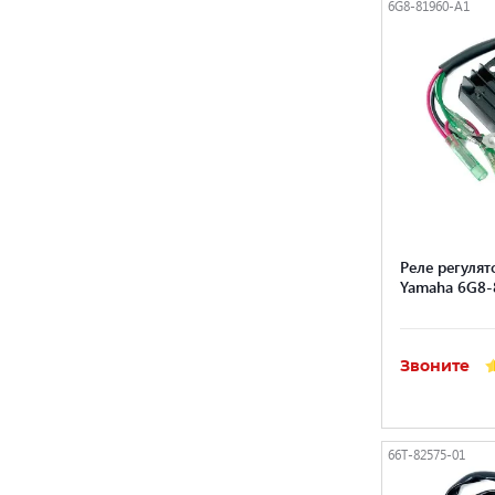
6G8-81960-A1
Реле регуля
Yamaha 6G8-
Звоните
66T-82575-01