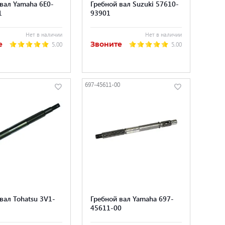
вал Yamaha 6E0-
Гребной вал Suzuki 57610-
1
93901
Нет в наличии
Нет в наличии
е
Звоните
5.00
5.00
697-45611-00
вал Tohatsu 3V1-
Гребной вал Yamaha 697-
45611-00