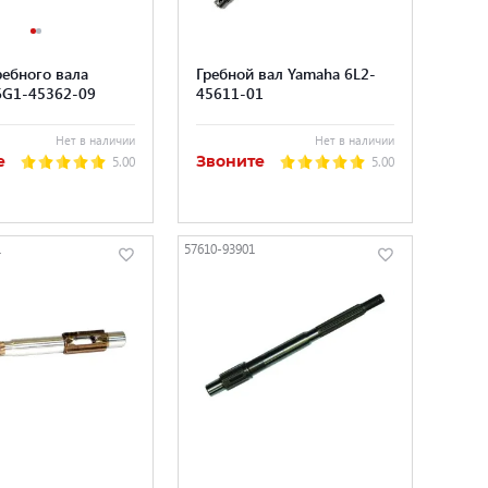
ребного вала
Гребной вал Yamaha 6L2-
6G1-45362-09
45611-01
Нет в наличии
Нет в наличии
е
Звоните
5.00
5.00
1
57610-93901