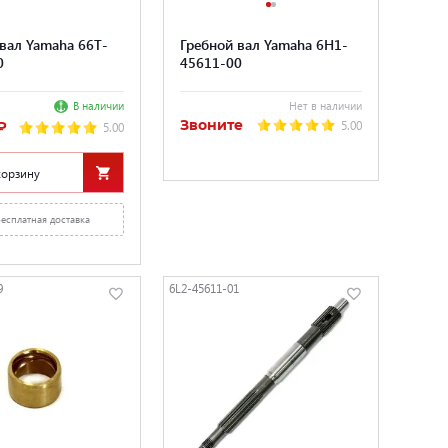
вал Yamaha 66T-
Гребной вал Yamaha 6H1-
0
45611-00
В наличии
Нет в наличии
Звоните
5.00
₽
5.00
корзину
Бесплатная доставка
9
6L2-45611-01