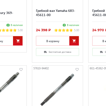
Гребной вал Yamaha 683-
Гребной 
ury 369-
45611-00
45611-0
В наличии
В наличии
24 398 ₽
24 970 
5.00
5.00
ину
В корзину
В 
Бесплатная доставка
57610-94402
6G1-45362-0