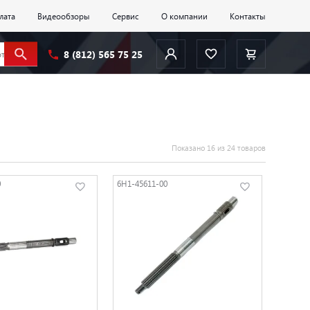
лата
Видеообзоры
Сервис
О компании
Контакты
8 (812) 565 75 25
Показано 16 из 24 товаров
0
6H1-45611-00