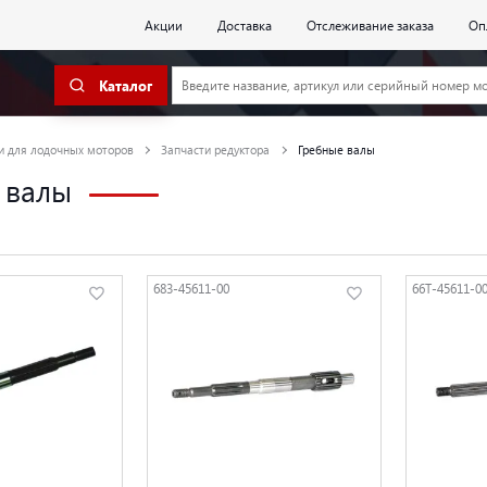
Акции
Доставка
Отслеживание заказа
Оп
Каталог
и для лодочных моторов
Запчасти редуктора
Гребные валы
 валы
683-45611-00
66T-45611-0