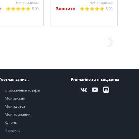
Нет в наличии
Нет в наличии
е
Звоните
5.00
5.00
Учетная запись
Promarine.ru в соц.сетях
Отложенные товары
Мои заказы
Мои адреса
Мои компании
Купоны
Профиль