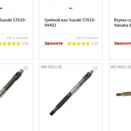
Suzuki 57610-
Гребной вал Suzuki 57610-
Втулка г
94402
Yamaha 
Нет в наличии
Нет в наличии
Звоните
Звонит
5.00
5.00
689-45611-00
6E0-45611-0