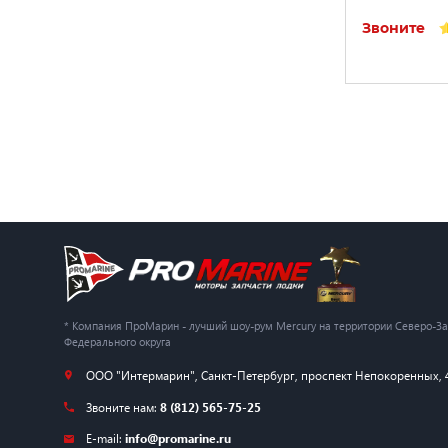
Звоните
* Компания ПроМарин - лучший шоу-рум Mercury на территории Северо-З
Федерального округа
ООО "Интермарин"
,
Санкт-Петербург
,
проспект Непокоренных, 
Звоните нам:
8 (812) 565-75-25
E-mail:
info@promarine.ru