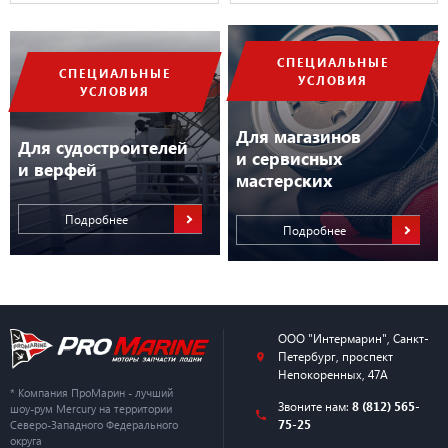
СПЕЦИАЛЬНЫЕ
СПЕЦИАЛЬНЫЕ
УСЛОВИЯ
УСЛОВИЯ
Для магазинов
Для судостроителей
и сервисных
и верфей
мастерских
Подробнее
Подробнее
ООО "Интермарин"
,
Санкт-
Петербург
,
проспект
Непокоренных, 47А
* Компания ПроМарин - лучший
Звоните нам:
8 (812) 565-
шоу-рум Mercury на территории
75-25
Северо-Западного Федерального
округа