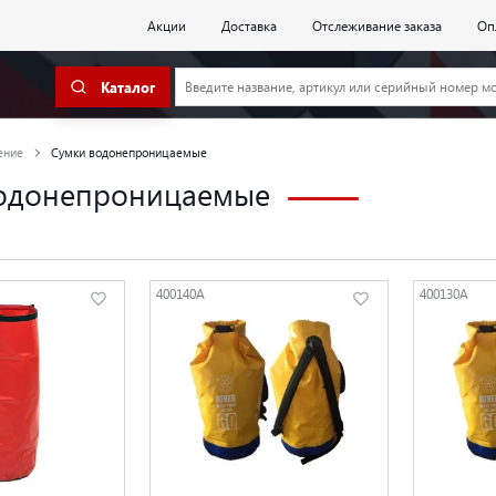
Акции
Доставка
Отслеживание заказа
Оп
Каталог
ение
Сумки водонепроницаемые
одонепроницаемые
400140А
400130А