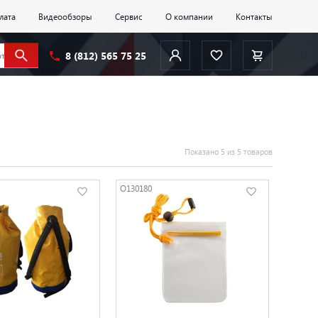
лата
Видеообзоры
Сервис
О компании
Контакты
8 (812) 565 75 25
Показано 5 из 5 товаров
O130180