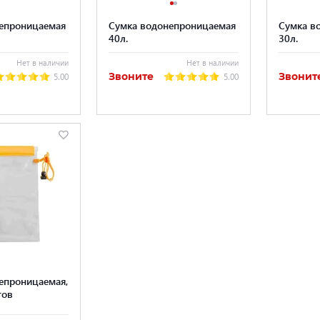
епроницаемая
Сумка водонепроницаемая
Сумка в
40л.
30л.
Нет в наличии
Нет в наличии
Звоните
Звонит
5.00
5.00
епроницаемая,
тов