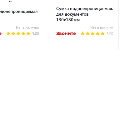
Сумка водонепроницаемая,
одонепроницаемая
для документов
130x180мм
Нет в наличии
Нет в наличии
е
Звоните
5.00
5.00