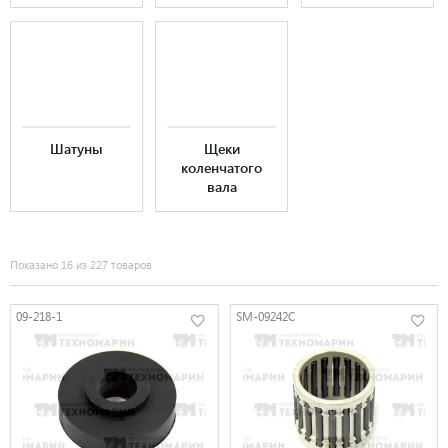
Шатуны
Щеки
коленчатого
вала
Показано 16 из 227 товаров
09-218-1
SM-09242C