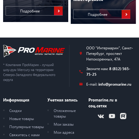
Подробнее
Подробнее
ООО "Интермарин"
,
Санкт-
Петербург
,
проспект
Непокоренных, 47А
* Компания ПроМарин - лучший
Звоните нам:
8 (812) 565-
шоу-рум Mercury на территории
75-25
Северо-Западного Федерального
округа
E-mail:
info@promarine.ru
Информация
Учетная запись
Promarine.ru в
соц.сетях
Скидки
Отложенные
товары
Новые товары
Мои заказы
Популярные товары
Мои адреса
Свяжитесь с нами