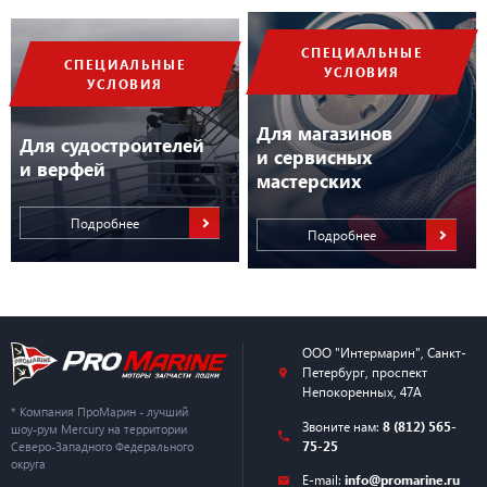
СПЕЦИАЛЬНЫЕ
СПЕЦИАЛЬНЫЕ
УСЛОВИЯ
УСЛОВИЯ
Для магазинов
Для судостроителей
и сервисных
и верфей
мастерских
Подробнее
Подробнее
ООО "Интермарин"
,
Санкт-
Петербург
,
проспект
Непокоренных, 47А
* Компания ПроМарин - лучший
Звоните нам:
8 (812) 565-
шоу-рум Mercury на территории
75-25
Северо-Западного Федерального
округа
E-mail:
info@promarine.ru