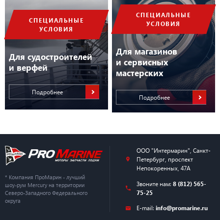
СПЕЦИАЛЬНЫЕ
СПЕЦИАЛЬНЫЕ
УСЛОВИЯ
УСЛОВИЯ
Для магазинов
Для судостроителей
и сервисных
и верфей
мастерских
Подробнее
Подробнее
ООО "Интермарин"
,
Санкт-
Петербург
,
проспект
Непокоренных, 47А
* Компания ПроМарин - лучший
Звоните нам:
8 (812) 565-
шоу-рум Mercury на территории
75-25
Северо-Западного Федерального
округа
E-mail:
info@promarine.ru