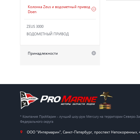
Колонка Zeus и водометный привод
Doen
ZEUS 3000
ВОДОМЕТНЫЙ ПРИВОД
Принадлежности
* Компания ПроМарин - лучший шоу-рум Mercury на территории Северо-З
Федерального округа
ООО "Интермарин"
,
Санкт-Петербург
,
проспект Непокоренных, 