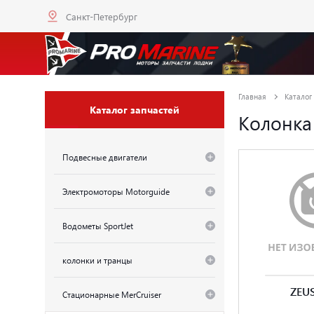
Санкт-Петербург
Главная
Каталог
Каталог запчастей
Колонка
Подвесные двигатели
Электромоторы Motorguide
Водометы SportJet
колонки и транцы
ZEU
Стационарные MerCruiser