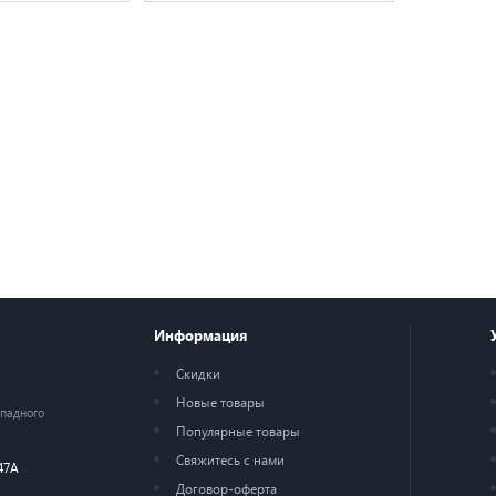
Информация
Скидки
Новые товары
ападного
Популярные товары
Свяжитесь с нами
47А
Договор-оферта