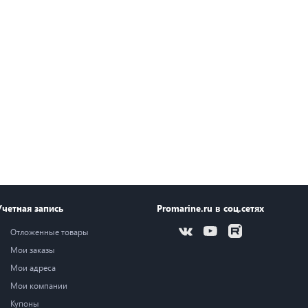
Учетная запись
Promarine.ru в соц.сетях
Отложенные товары
Мои заказы
Мои адреса
Мои компании
Купоны