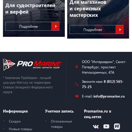
Для магазинов
Для судостроителей
и сервисных
и верфей
мастерских
Подробнее
Подробнее
ООО "Интермарин"
,
Санкт-
Петербург
,
проспект
Непокоренных, 47А
* Компания ПроМарин - лучший
Звоните нам:
8 (812) 565-
шоу-рум Mercury на территории
75-25
Северо-Западного Федерального
округа
E-mail:
info@promarine.ru
Информация
Учетная запись
Promarine.ru в
соц.сетях
Скидки
Отложенные
товары
Новые товары