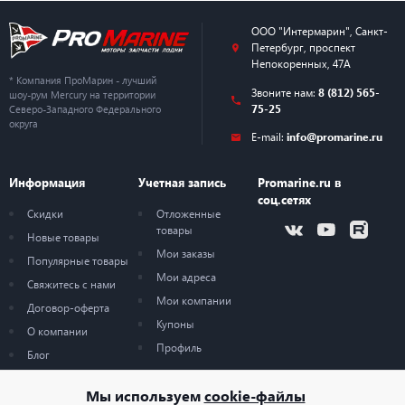
ООО "Интермарин"
,
Санкт-
Петербург
,
проспект
Непокоренных, 47А
* Компания ПроМарин - лучший
Звоните нам:
8 (812) 565-
шоу-рум Mercury на территории
75-25
Северо-Западного Федерального
округа
E-mail:
info@promarine.ru
Информация
Учетная запись
Promarine.ru в
соц.сетях
Скидки
Отложенные
товары
Новые товары
Мои заказы
Популярные товары
Мои адреса
Свяжитесь с нами
Мои компании
Договор-оферта
Купоны
О компании
Профиль
Блог
Карта сайта
Мы используем
cookie-файлы