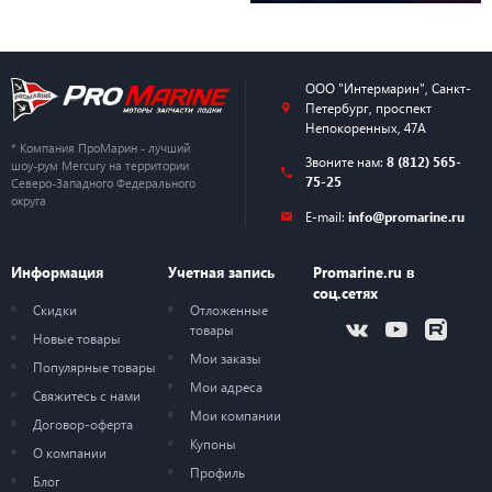
ООО "Интермарин"
,
Санкт-
Петербург
,
проспект
Непокоренных, 47А
* Компания ПроМарин - лучший
Звоните нам:
8 (812) 565-
шоу-рум Mercury на территории
75-25
Северо-Западного Федерального
округа
E-mail:
info@promarine.ru
Информация
Учетная запись
Promarine.ru в
соц.сетях
Скидки
Отложенные
товары
Новые товары
Мои заказы
Популярные товары
Мои адреса
Свяжитесь с нами
Мои компании
Договор-оферта
Купоны
О компании
Профиль
Блог