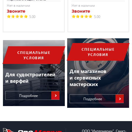
Нет в наличии
Нет в наличии
Звоните
Звоните
5.00
5.00
СПЕЦИАЛЬНЫЕ
СПЕЦИАЛЬНЫЕ
УСЛОВИЯ
УСЛОВИЯ
Для магазинов
Для судостроителей
и сервисных
и верфей
мастерских
Подробнее
Подробнее
ООО "Интермарин"
,
Санкт-