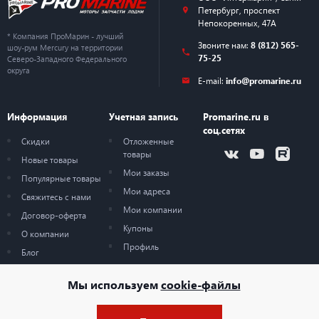
Петербург
,
проспект
Непокоренных, 47А
* Компания ПроМарин - лучший
Звоните нам:
8 (812) 565-
шоу-рум Mercury на территории
75-25
Северо-Западного Федерального
округа
E-mail:
info@promarine.ru
Информация
Учетная запись
Promarine.ru в
соц.сетях
Скидки
Отложенные
товары
Новые товары
Мои заказы
Популярные товары
Мои адреса
Свяжитесь с нами
Мои компании
Договор-оферта
Купоны
О компании
Профиль
Блог
Карта сайта
Мы используем
cookie-файлы