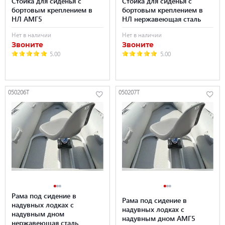
Стойка для сиденья с
Стойка для сиденья с
бортовым креплением в
бортовым креплением в
НЛ АМГ5
НЛ нержавеющая сталь
Нет в наличии
Нет в наличии
Звоните
Звоните
5.00
5.00
050206T
050207T
Рама под сидение в
Рама под сидение в
надувных лодках с
надувных лодках с
надувным дном
надувным дном АМГ5
нержавеющая сталь