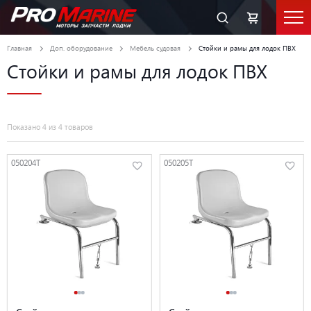
Главная
Доп. оборудование
Мебель судовая
Стойки и рамы для лодок ПВХ
Стойки и рамы для лодок ПВХ
Показано 4 из 4 товаров
050204T
050205T