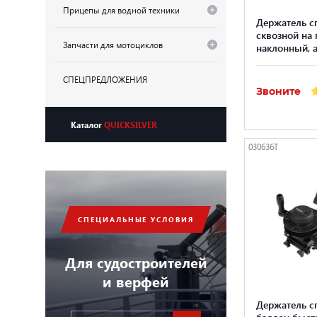
Прицепы для водной техники
Держатель с
сквозной на 
Запчасти для мотоциклов
наклонный,
СПЕЦПРЕДЛОЖЕНИЯ
Звоните
Каталог
QUICKSILVER
030636Т
СПЕЦИАЛЬНЫЕ УСЛОВИЯ
Для судостроителей
и верфей
Держатель с
баллон быс