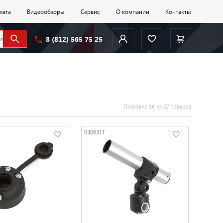
лата
Видеообзоры
Сервис
О компании
Контакты
8 (812) 565 75 25
Показано 16 из 27 товаров
030631T