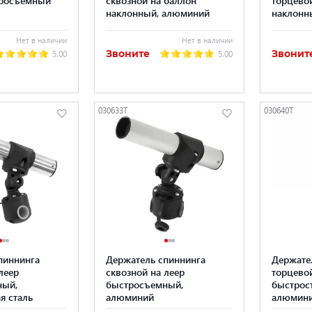
наклонный, алюминий
наклонн
Нет в наличии
Нет в наличии
Звоните
Звонит
5.00
5.00
030633T
030640T
пиннинга
Держатель спиннинга
Держате
леер
сквозной на леер
торцевой
ный,
быстросъемный,
быстрос
я сталь
алюминий
алюмин