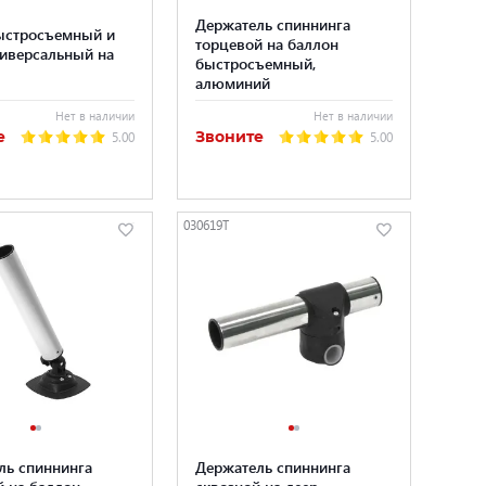
Держатель спиннинга
ыстросъемный и
торцевой на баллон
ниверсальный на
быстросъемный,
алюминий
Нет в наличии
Нет в наличии
е
Звоните
5.00
5.00
030619T
ль спиннинга
Держатель спиннинга
й на баллон
сквозной на леер,