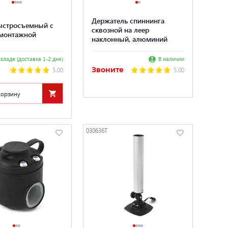
Держатель спиннинга
ыстросъемный с
сквозной на леер
монтажной
наклонный, алюминий
кладе (доставка 1-2 дня)
В наличии
Звоните
5.00
5.00
корзину
030636T