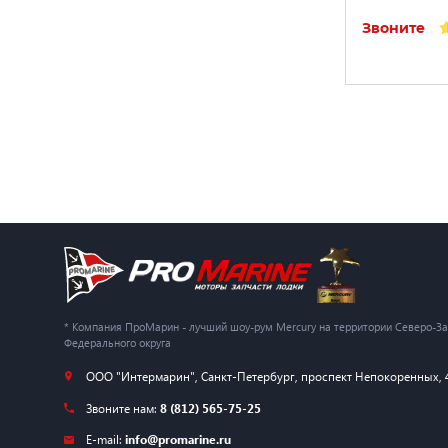
Звоните
* Компания ПроМарин - лучший шоу-рум Mercury на территории Северо-З
Федерального округа
ООО "Интермарин"
,
Санкт-Петербург
,
проспект Непокоренных, 
Звоните нам:
8 (812) 565-75-25
E-mail:
info@promarine.ru