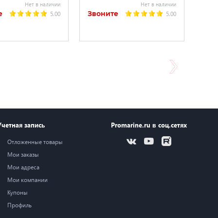
Нет в наличии
Нет в наличии
е
Звоните
5.00
5.00
Учетная запись
Promarine.ru в соц.сетях
Отложенные товары
Мои заказы
Мои адреса
Мои компании
Купоны
Профиль