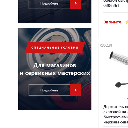
Подробнее
030636Т
Звоните
030618T
СПЕЦИАЛЬНЫЕ УСЛОВИЯ
Для магазинов
и сервисных мастерских
Подробнее
Держатель с
сквозной на 
быстросъем
нержавеюща