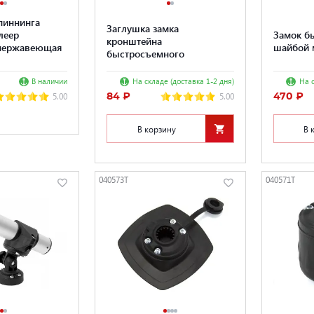
пиннинга
Заглушка замка
леер
Замок б
кронштейна
 нержавеющая
шайбой 
быстросъемного
В наличии
На складе (доставка 1-2 дня)
На с
84 ₽
470 ₽
5.00
5.00
В корзину
В 
040573T
040571T