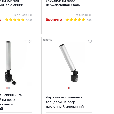
ый, алюминий
нержавеющая сталь
Нет в наличии
Нет в наличии
е
Звоните
5.00
5.00
030632T
ль спиннинга
Держатель спиннинга
 на леер
торцевой на леер
ъемный,
наклонный, алюминий
ий