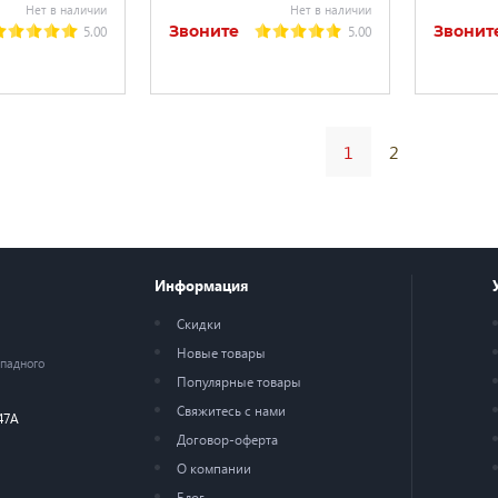
Нет в наличии
Нет в наличии
Звоните
Звонит
5.00
5.00
1
2
Информация
Скидки
Новые товары
ападного
Популярные товары
Свяжитесь с нами
47А
Договор-оферта
О компании
Блог