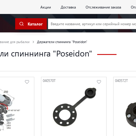
Акции
Доставка
Отслеживание заказа
Оп
Каталог
вание для рыбалки
Держатели спиннинга "Poseidon"
ли спиннинга "Poseidon"
040570T
040572T