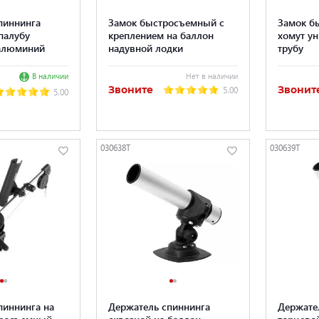
пиннинга
Замок быстросъемный с
Замок б
палубу
креплением на баллон
хомут у
 алюминий
надувной лодки
трубу
В наличии
Нет в наличии
Звоните
Звонит
5.00
5.00
030638T
030639T
пиннинга на
Держатель спиннинга
Держате
тросъемный
сквозной на баллон
торцево