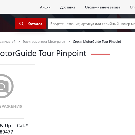
Акции
Доставка
Отслеживание заказа
Оп
Каталог
 запчастей
Электромоторы Motorguide
Серия MotorGuide Tour Pinpoint
torGuide Tour Pinpoint
& Up] - Cat.#
889477