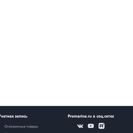
Учетная запись
Promarine.ru в соц.сетях
Отложенные товары