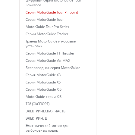
Lowrance
Серия MotorGuide Tour Pinpoint
Серия MotorGuide Tour
MotorGuide Tour Pro Series
Серии MotorGuide Tracker
Транец MotorGuide и носовые
установки
Серия MotorGuide TT Thruster
Серия MotorGuide VariMAX
Беспроводная серия MotorGuide
Серия MotorGuide X3
Серия MotorGuide X5
Серия MotorGuide Xi5
MotorGuide серии Xi3
T28 (ЭКСПОРТ)
ЭЛЕКТРИЧЕСКАЯ ЧАСТЬ
ЭЛЕКТРИЧ. II
Электрический мотор для
рыболовных лодок