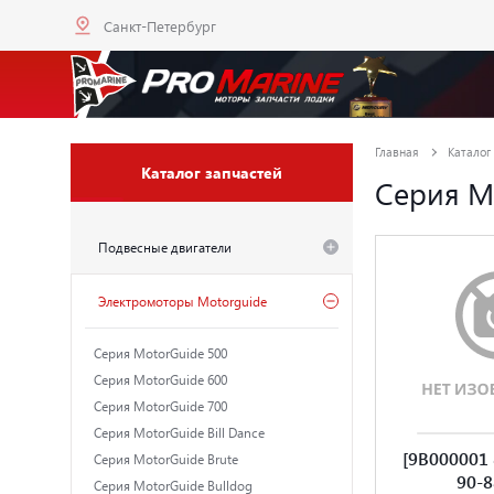
Санкт-Петербург
Главная
Каталог
Каталог запчастей
Серия Mo
Подвесные двигатели
Электромоторы Motorguide
Серия MotorGuide 500
Серия MotorGuide 600
Серия MotorGuide 700
Серия MotorGuide Bill Dance
[9B000001 
Серия MotorGuide Brute
90-
Серия MotorGuide Bulldog