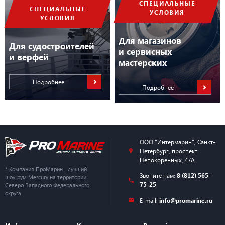
СПЕЦИАЛЬНЫЕ
СПЕЦИАЛЬНЫЕ
УСЛОВИЯ
УСЛОВИЯ
Для магазинов
Для судостроителей
и сервисных
и верфей
мастерских
Подробнее
Подробнее
ООО "Интермарин"
,
Санкт-
Петербург
,
проспект
Непокоренных, 47А
* Компания ПроМарин - лучший
Звоните нам:
8 (812) 565-
шоу-рум Mercury на территории
75-25
Северо-Западного Федерального
округа
E-mail:
info@promarine.ru