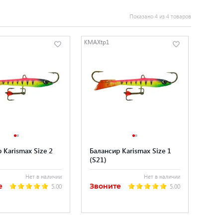
Показано 4 из 4 товаров
KMAXtp1
 Karismax Size 2
Балансир Karismax Size 1
(S21)
Нет в наличии
Нет в наличии
е
Звоните
5.00
5.00