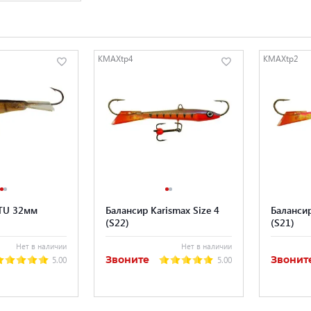
KMAXtp4
KMAXtp2
TU 32мм
Балансир Karismax Size 4
Балансир
(S22)
(S21)
Нет в наличии
Нет в наличии
Звоните
Звонит
5.00
5.00