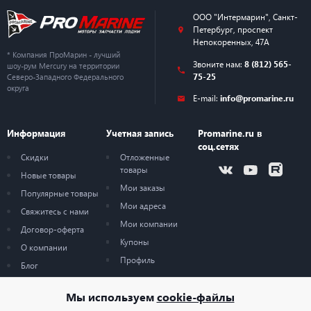
ООО "Интермарин"
,
Санкт-
Петербург
,
проспект
Непокоренных, 47А
* Компания ПроМарин - лучший
Звоните нам:
8 (812) 565-
шоу-рум Mercury на территории
75-25
Северо-Западного Федерального
округа
E-mail:
info@promarine.ru
Информация
Учетная запись
Promarine.ru в
соц.сетях
Скидки
Отложенные
товары
Новые товары
Мои заказы
Популярные товары
Мои адреса
Свяжитесь с нами
Мои компании
Договор-оферта
Купоны
О компании
Профиль
Блог
Карта сайта
Мы используем
cookie-файлы