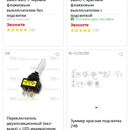
флажковым
флажковым
выключателем без
выключателем с
подсветки
подсветкой
Нет в наличии
Уточните дату поставки
Звоните
Звоните
5.00
5.00
168
80-511001000
Переключатель
Зуммер красная подсветка
двухпозиционный (вкл-
24В
выкл) с LED индикатором