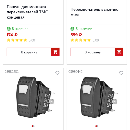
Панель для монтажа
Переключатель выкл-вкл
переключателей TMC
мом
концевая
В наличии
В наличии
174 ₽
559 ₽
5.00
5.00
В корзину
В корзину
03980231
03980442