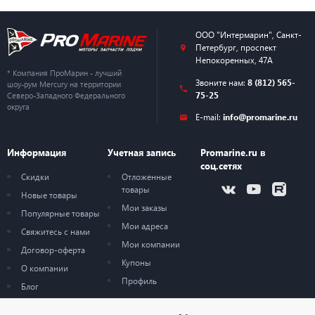
ООО "Интермарин"
,
Санкт-
Петербург
,
проспект
Непокоренных, 47А
* Компания ПроМарин - лучший
Звоните нам:
8 (812) 565-
шоу-рум Mercury на территории
75-25
Северо-Западного Федерального
округа
E-mail:
info@promarine.ru
Информация
Учетная запись
Promarine.ru в
соц.сетях
Скидки
Отложенные
товары
Новые товары
Мои заказы
Популярные товары
Мои адреса
Свяжитесь с нами
Мои компании
Договор-оферта
Купоны
О компании
Профиль
Блог
Карта сайта