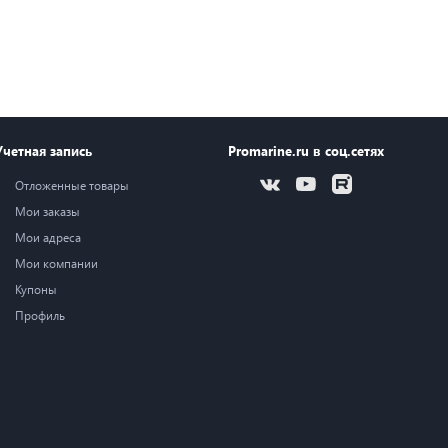
Учетная запись
Promarine.ru в соц.сетях
Отложенные товары
Мои заказы
Мои адреса
Мои компании
Купоны
Профиль