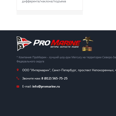
дифферента/наклона/подъема
* Компания ПроМарин - лучший шоу-рум Mercury на территории Северо-З
Федерального округа
ООО "Интермарин"
,
Санкт-Петербург
,
проспект Непокоренных, 
Звоните нам:
8 (812) 565-75-25
E-mail:
info@promarine.ru