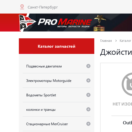
Санкт-Петербург
Главная
Каталог
Каталог запчастей
Джойсти
Подвесные двигатели
Электромоторы Motorguide
Водометы SportJet
колонки и транцы
Out
Стационарные MerCruiser