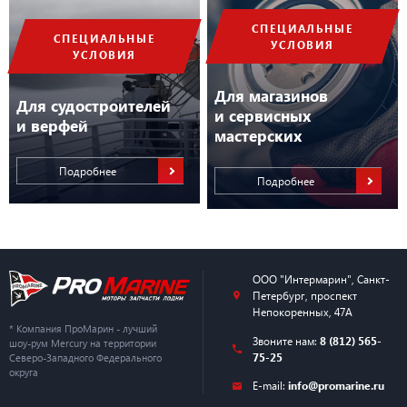
СПЕЦИАЛЬНЫЕ
СПЕЦИАЛЬНЫЕ
УСЛОВИЯ
УСЛОВИЯ
Для магазинов
Для судостроителей
и сервисных
и верфей
мастерских
Подробнее
Подробнее
ООО "Интермарин"
,
Санкт-
Петербург
,
проспект
Непокоренных, 47А
* Компания ПроМарин - лучший
Звоните нам:
8 (812) 565-
шоу-рум Mercury на территории
75-25
Северо-Западного Федерального
округа
E-mail:
info@promarine.ru