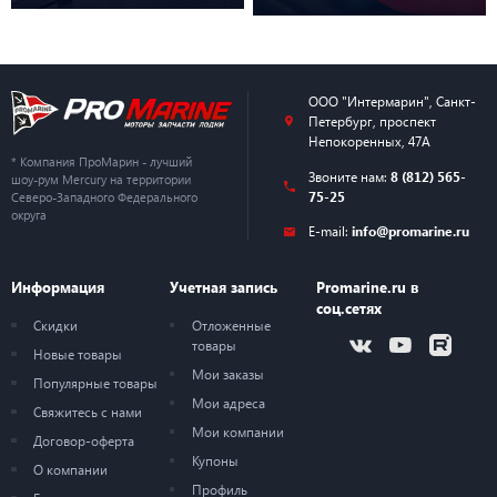
ООО "Интермарин"
,
Санкт-
Петербург
,
проспект
Непокоренных, 47А
* Компания ПроМарин - лучший
Звоните нам:
8 (812) 565-
шоу-рум Mercury на территории
75-25
Северо-Западного Федерального
округа
E-mail:
info@promarine.ru
Информация
Учетная запись
Promarine.ru в
соц.сетях
Скидки
Отложенные
товары
Новые товары
Мои заказы
Популярные товары
Мои адреса
Свяжитесь с нами
Мои компании
Договор-оферта
Купоны
О компании
Профиль