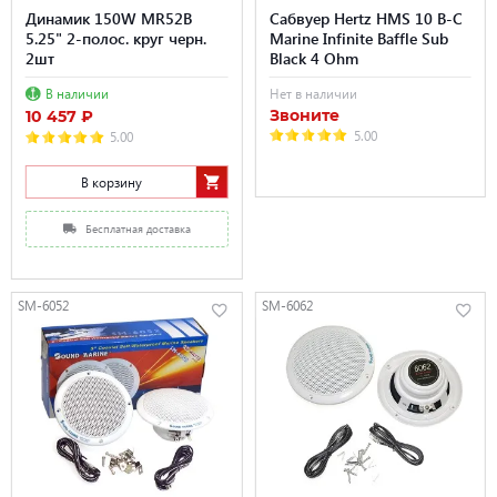
Динамик 150W MR52B
Сабвуер Hertz HMS 10 B-C
5.25" 2-полос. круг черн.
Marine Infinite Baffle Sub
2шт
Black 4 Ohm
В наличии
Нет в наличии
Звоните
10 457 ₽
5.00
5.00
В корзину
Бесплатная доставка
SM-6052
SM-6062