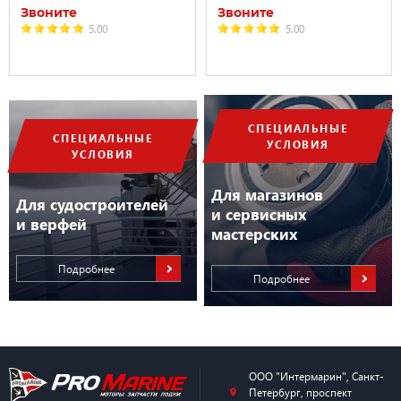
Звоните
Звоните
5.00
5.00
СПЕЦИАЛЬНЫЕ
СПЕЦИАЛЬНЫЕ
УСЛОВИЯ
УСЛОВИЯ
Для магазинов
Для судостроителей
и сервисных
и верфей
мастерских
Подробнее
Подробнее
ООО "Интермарин"
,
Санкт-
Петербург
,
проспект