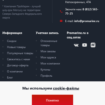
Непокоренных, 47А
* Компания ПроМарин - лучший
Звоните нам:
8 (812) 565-
шоу-рум Mercury на территории
75-25
Северо-Западного Федерального
округа
E-mail:
info@promarine.ru
Информация
Учетная запись
Promarine.ru в
соц.сетях
Скидки
Отложенные
товары
Новые товары
Мои заказы
Популярные товары
Мои адреса
Свяжитесь с нами
Мои компании
Договор-оферта
Купоны
О компании
Профиль
Блог
Карта сайта
Мы используем
cookie-файлы
Понятно
© 2026 — ProMarine