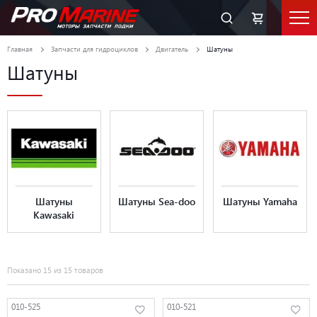
Главная
Запчасти для гидроциклов
Двигатель
Шатуны
Шатуны
Шатуны
Шатуны Sea-doo
Шатуны Yamaha
Kawasaki
Показано 15 из 15 товаров
010-525
010-521