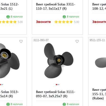
 Solas 1512-
Винт гребной Solas 3311-
Винт гре
.3x21 (L)
110-17, 3x11x17 (R)
108-12, 
В наличии
В наличии
Звоните
Звонит
5.00
5.00
3111-093-07
9511-155-11
Винт гре
 Solas 3313-
Винт гребной Solas 3111-
155-11, 
.5x14 (R)
093-07, 3x9.25x7 (R)
(Rubex)
В наличии
В наличии