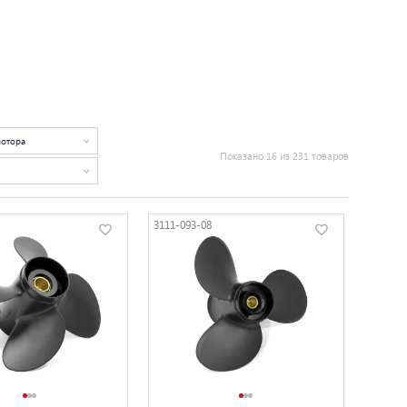
мотора
Показано 16 из 231 товаров
3111-093-08