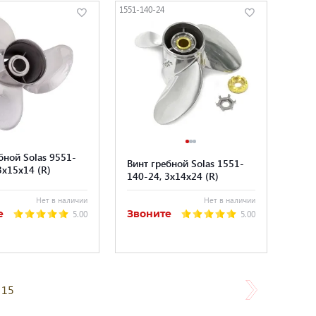
1551-140-24
бной Solas 9551-
Винт гребной Solas 1551-
3x15x14 (R)
140-24, 3x14x24 (R)
Нет в наличии
Нет в наличии
е
Звоните
5.00
5.00
15