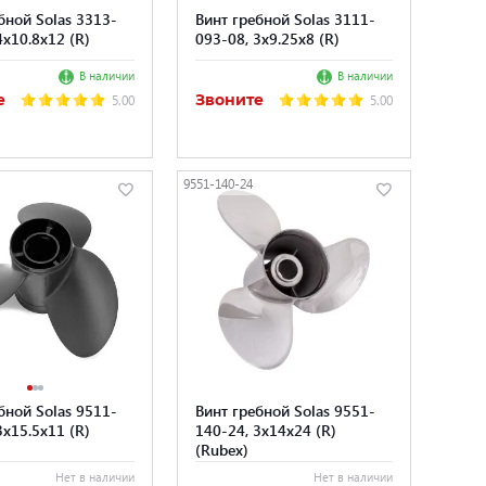
бной Solas 3313-
Винт гребной Solas 3111-
4x10.8x12 (R)
093-08, 3x9.25x8 (R)
В наличии
В наличии
е
Звоните
5.00
5.00
9551-140-24
бной Solas 9511-
Винт гребной Solas 9551-
3x15.5x11 (R)
140-24, 3x14x24 (R)
(Rubex)
Нет в наличии
Нет в наличии