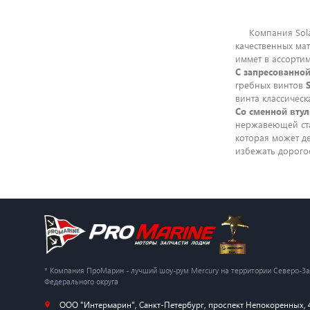
Компания Solas 
качественных ма
иммет в ассортим
С запресованной
гребных винтов
винта классическ
Со сменной втул
нержавеющей с
которая может де
избежать дорого
* Компания ПроМарин - лучший шоу-рум Mercury на территории Северо-З
Федерального округа
ООО "Интермарин"
,
Санкт-Петербург
,
проспект Непокоренных, 