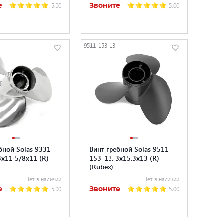
е
Звоните
5.00
5.00
9511-153-13
бной Solas 9331-
Винт гребной Solas 9511-
3x11 5/8x11 (R)
153-13, 3x15.3x13 (R)
(Rubex)
Нет в наличии
Нет в наличии
е
Звоните
5.00
5.00