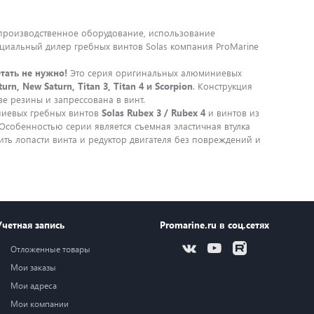
производственное оборудование, использование
циальный дилер гребных винтов Solas компания ProMarine
тать не нужно!
Это серия оригинальных алюминиевых
urn, New Saturn, Titan 3, Titan 4 и Scorpion
. Конструкция
ве резины и запрессована в винт.
ниевых гребных винтов
Solas Rubex 3 / Rubex 4
и винтов из
Особенностью серии является съемная эластичная втулка
ить лопасти винта и редуктор двигателя без повреждений и
Учетная запись
Promarine.ru в соц.сетях
Отложенные товары
Мои заказы
Мои адреса
Мои компании