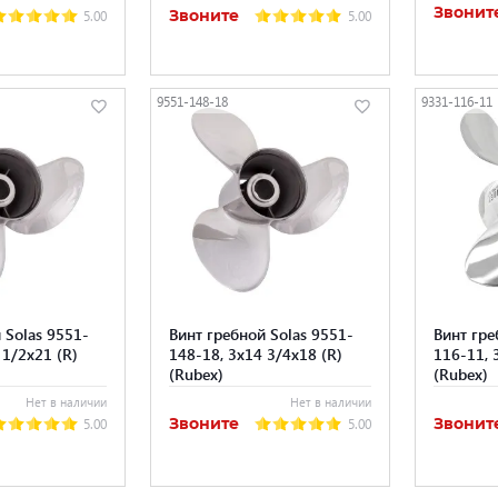
Звонит
Звоните
5.00
5.00
9551-148-18
9331-116-11
 Solas 9551-
Винт гребной Solas 9551-
Винт гре
 1/2x21 (R)
148-18, 3x14 3/4x18 (R)
116-11, 
(Rubex)
(Rubex)
Нет в наличии
Нет в наличии
Звоните
Звонит
5.00
5.00