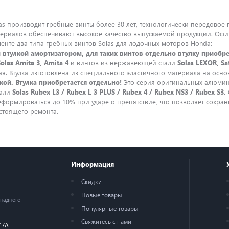
производит гребные винты более 30 лет, технологически передовое 
териалов обеспечивают высокое качество выпускаемой продукции. Офи
енте два типа гребных винтов Solas для лодочных моторов Honda:
 втулкой амортизатором, для таких винтов отдельно втулку приобре
Solas Amita 3, Amita 4
и винтов из нержавеющей стали
Solas LEXOR, Sat
ая. Втулка изготовлена из специального эластичного материала на осно
кой. Втулка приобретается отдельно!
Это серия оригинальных алюми
тали
Solas Rubex L3 / Rubex L 3 PLUS / Rubex 4 / Rubex NS3 / Rubex S3.
формироваться до 10% при ударе о препятствие, что позволяет сохран
стоящего ремонта.
Информация
Скидки
Новые товары
ападного
Популярные товары
Свяжитесь с нами
47А