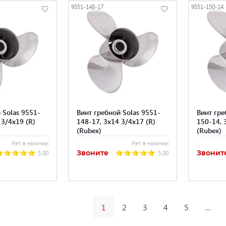
9551-148-17
9551-150-14
 Solas 9551-
Винт гребной Solas 9551-
Винт гре
 3/4x19 (R)
148-17, 3x14 3/4x17 (R)
150-14, 
(Rubex)
(Rubex)
Нет в наличии
Нет в наличии
Звоните
Звонит
5.00
5.00
1
2
3
4
5
…