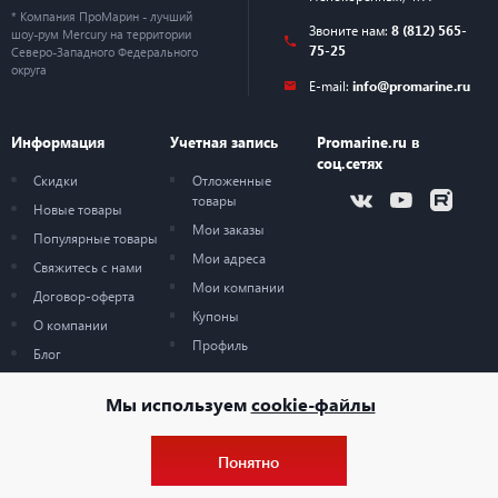
* Компания ПроМарин - лучший
Звоните нам:
8 (812) 565-
шоу-рум Mercury на территории
75-25
Северо-Западного Федерального
округа
E-mail:
info@promarine.ru
Информация
Учетная запись
Promarine.ru в
соц.сетях
Скидки
Отложенные
товары
Новые товары
Мои заказы
Популярные товары
Мои адреса
Свяжитесь с нами
Мои компании
Договор-оферта
Купоны
О компании
Профиль
Блог
Карта сайта
Мы используем
cookie-файлы
Понятно
© 2026 — ProMarine