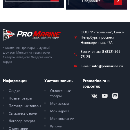
Подробнее
ООО "Интермарин"
,
Санкт-
Петербург
,
проспект
Непокоренных, 47А
* Компания ПроМарин - лучший
Звоните нам:
8 (812) 565-
шоу-рум Mercury на территории
75-25
Северо-Западного Федерального
округа
E-mail:
info@promarine.ru
Информация
Учетная запись
Promarine.ru в
соц.сетях
Скидки
Отложенные
товары
Новые товары
Мои заказы
Популярные товары
Мои адреса
Свяжитесь с нами
Мои компании
Договор-оферта
Купоны
О компании