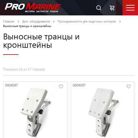
Главная
Доп. оборудование
Принадлежности для лодочных моторов
Выносные транцы и кронштейны
Выносные транцы и
кронштейны
Показано 16 из 37 товаров
040408T
040409T