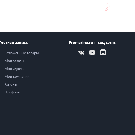
Учетная запись
Promarine.ru в соц.сетях
Отложенные товары
Мои заказы
Мои адреса
Мои компании
Купоны
Профиль