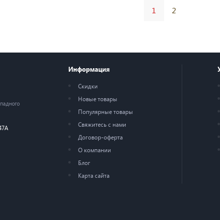
1
2
Информация
Скидки
Новые товары
ападного
Популярные товары
Свяжитесь с нами
47А
Договор-оферта
О компании
Блог
Карта сайта