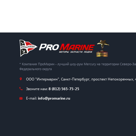
* Компания ПроМарин - лучший шоу-рум Mercury на территории Северо-З
Федерального округа
ООО "Интермарин"
,
Санкт-Петербург
,
проспект Непокоренных, 
Звоните нам:
8 (812) 565-75-25
E-mail:
info@promarine.ru