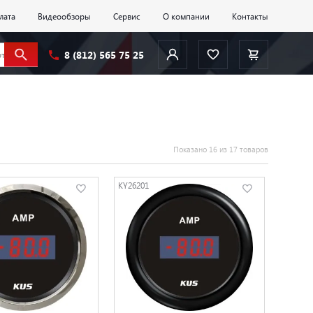
лата
Видеообзоры
Сервис
О компании
Контакты
8 (812) 565 75 25
Показано 16 из 17 товаров
KY26201