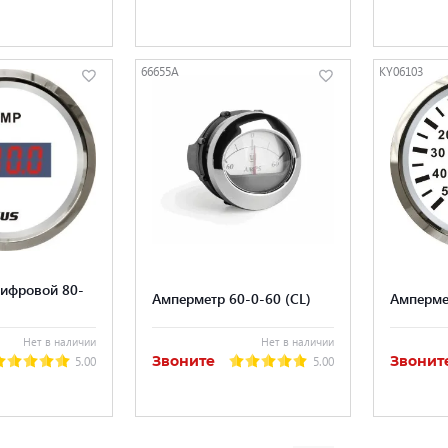
66655A
KY06103
ифровой 80-
Амперметр 60-0-60 (CL)
Амперме
Нет в наличии
Нет в наличии
Звоните
Звонит
5.00
5.00