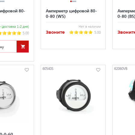
ифровой 80-
Амперметр цифровой 80-
Амперме
0-80 (WS)
0-80 (BS
 (доставка 1-2 дня)
Нет в наличии
Звоните
Звонит
5.00
5.00
ину
60540S
62060VB
0-0-60