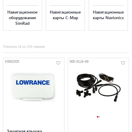
Навигационное
Навигационные
Навигационные
оборудование
карты C-Map
карты Navionics
SimRad
Показано 16 из 158 товаров
У0002505
000-0124-69
Защитная крышка