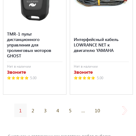
TMR-1 пульт
дистанционного
Интерфейсный кабель
управления для
LOWRANCE NET к
тролинговых моторов
двигателю YAMAHA
GHOST
Нет в наличии
Нет в наличии
Звоните
Звоните
5.00
5.00
1
2
3
4
5
…
10
С новыми и современными эхолотами любая рыбалка