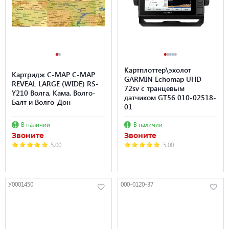
Картплоттер\эхолот
Картридж C-MAP C-MAP
GARMIN Echomap UHD
REVEAL LARGE (WIDE) RS-
72sv с транцевым
Y210 Волга, Кама, Волго-
датчиком GT56 010-02518-
Балт и Волго-Дон
01
В наличии
В наличии
Звоните
Звоните
5.00
5.00
У0001450
000-0120-37