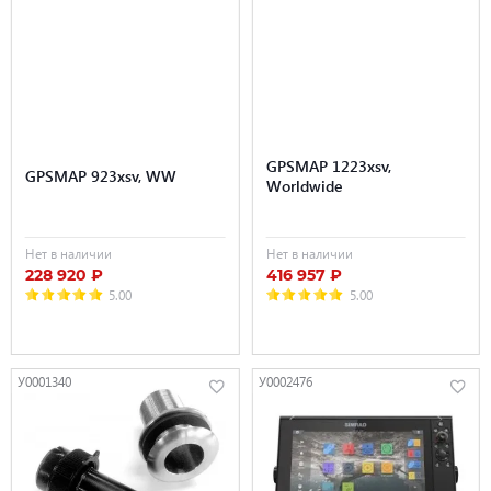
GPSMAP 1223xsv,
GPSMAP 923xsv, WW
Worldwide
Нет в наличии
Нет в наличии
228 920 ₽
416 957 ₽
5.00
5.00
У0001340
У0002476