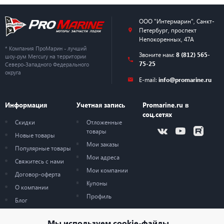
ООО "Интермарин"
,
Санкт-
Петербург
,
проспект
Непокоренных, 47А
* Компания ПроМарин - лучший
Звоните нам:
8 (812) 565-
шоу-рум Mercury на территории
75-25
Северо-Западного Федерального
округа
E-mail:
info@promarine.ru
Информация
Учетная запись
Promarine.ru в
соц.сетях
Скидки
Отложенные
товары
Новые товары
Мои заказы
Популярные товары
Мои адреса
Свяжитесь с нами
Мои компании
Договор-оферта
Купоны
О компании
Профиль
Блог
Карта сайта
Мы используем
cookie-файлы