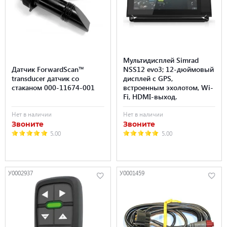
Мультидисплей Simrad
Датчик ForwardScan™
NSS12 evo3; 12-дюймовый
transducer датчик со
дисплей с GPS,
стаканом 000-11674-001
встроенным эхолотом, Wi-
Fi, HDMI-выход.
Нет в наличии
Нет в наличии
Звоните
Звоните
5.00
5.00
У0002937
У0001459