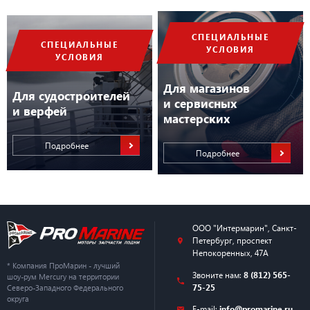
СПЕЦИАЛЬНЫЕ
СПЕЦИАЛЬНЫЕ
УСЛОВИЯ
УСЛОВИЯ
Для магазинов
Для судостроителей
и сервисных
и верфей
мастерских
Подробнее
Подробнее
ООО "Интермарин"
,
Санкт-
Петербург
,
проспект
Непокоренных, 47А
* Компания ПроМарин - лучший
Звоните нам:
8 (812) 565-
шоу-рум Mercury на территории
75-25
Северо-Западного Федерального
округа
E-mail:
info@promarine.ru