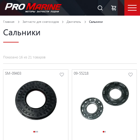
Главная
Запчасти для снегоходов
Двигатель
Сальники
Сальники
Показано 16 из 21 товаров
SM-09403
09-55218