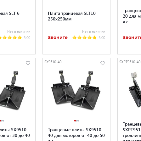
Транцев
вая SLT 6
Плита транцевая SLT10
20 для м
250х250мм
л.с.
Нет в наличии
Нет в наличии
Звоните
Звонит
5.00
5.00
SX9510-40
SXPT9510-40
Транцев
литы SX9510-
Транцевые плиты SX9510-
SXPT951
ов от 30 до 40
40 для моторов от 40 до 50
троллин
л.с.
для мото