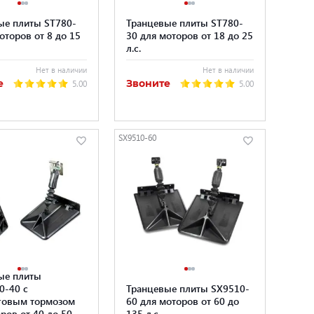
ые плиты ST780-
Транцевые плиты ST780-
оторов от 8 до 15
30 для моторов от 18 до 25
л.с.
Нет в наличии
Нет в наличии
е
Звоните
5.00
5.00
SX9510-60
ые плиты
0-40 с
Транцевые плиты SX9510-
говым тормозом
60 для моторов от 60 до
ров от 40 до 50
135 л.с.