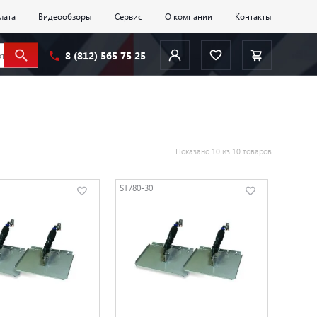
лата
Видеообзоры
Сервис
О компании
Контакты
8 (812) 565 75 25
Показано 10 из 10 товаров
ST780-30