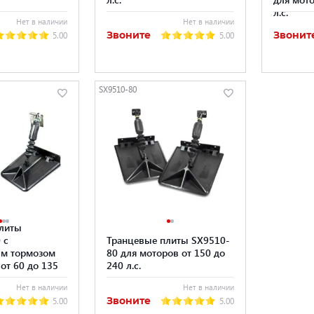
л.с.
Нет в наличии
Нет в наличии
Звоните
Звонит
5.00
5.00
SX9510-80
плиты
 с
Транцевые плиты SX9510-
ым тормозом
80 для моторов от 150 до
от 60 до 135
240 л.с.
Нет в наличии
Нет в наличии
Звоните
5.00
5.00