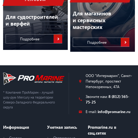
Для магазинов
Для судостроителей
и сервисных
и верфей
мастерских
Подробнее
Подробнее
ООО "Интермарин"
,
Санкт-
Петербург
,
проспект
Непокоренных, 47А
* Компания ПроМарин - лучший
Звоните нам:
8 (812) 565-
шоу-рум Mercury на территории
75-25
Северо-Западного Федерального
округа
E-mail:
info@promarine.ru
Информация
Учетная запись
Promarine.ru в
соц.сетях
Скидки
Отложенные