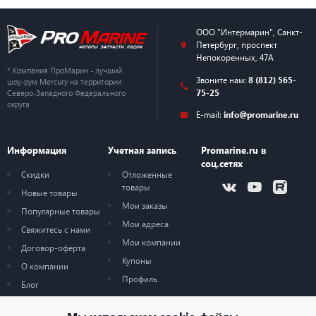
ООО "Интермарин"
,
Санкт-
Петербург
,
проспект
Непокоренных, 47А
* Компания ПроМарин - лучший
Звоните нам:
8 (812) 565-
шоу-рум Mercury на территории
75-25
Северо-Западного Федерального
округа
E-mail:
info@promarine.ru
Информация
Учетная запись
Promarine.ru в
соц.сетях
Скидки
Отложенные
товары
Новые товары
Мои заказы
Популярные товары
Мои адреса
Свяжитесь с нами
Мои компании
Договор-оферта
Купоны
О компании
Профиль
Блог
Карта сайта