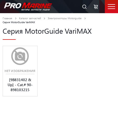
Главная
Каталог запчастей
Электромоторы Motorguide
Серия MotorGuide VariMAX
Серия MotorGuide VariMAX
[9B831402 &
Up] - Cat.# 90-
898103215