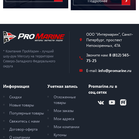
Подробнее
ООО "Интермарин"
,
Санкт-
Петербург
,
проспект
Непокоренных, 47А
* Компания ПроМарин - лучший
Звоните нам:
8 (812) 565-
шоу-рум Mercury на территории
75-25
Северо-Западного Федерального
округа
E-mail:
info@promarine.ru
Информация
Учетная запись
Promarine.ru в
соц.сетях
Скидки
Отложенные
товары
Новые товары
Мои заказы
Популярные товары
Мои адреса
Свяжитесь с нами
Мои компании
Договор-оферта
Купоны
О компании