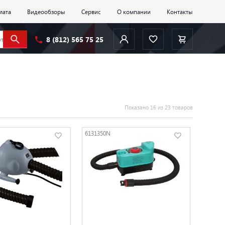
лата
Видеообзоры
Сервис
О компании
Контакты
8 (812) 565 75 25
Показано 16 из 23 товаров
6131350N