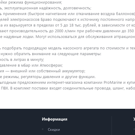
ройки режима функционирования;
ь, эксплуатационная надёжность, долговечность;
ь применения (быстрое нагнетание или откачивание воздуха баллонов)
елей электронасосов Браво подключают к источнику постоянного напря
а их варьируется в пределах от 5 до 18 тыс. рублей, в зависимости от
ивают производительность до 2000 л/мин при рабочем давлении до 350
 надувные лодки. Могут использоваться для обслуживания аттракционо
ь подобрать подходящую модель насосного агрегата по стоимости и тех
м нужно обратить внимание на следующие параметры:
ость в литрах в минуту;
авление в мБар или Атмосферах;
ия — внешний или собственный аккумулятор;
 режимы, регуляторы давления и другие функции.
выгодным предложением интернет-магазина компании ProMarine и ку
 ПВХ. В комплект поставки входят соединительные провода, шланг, набо
Информация
Скидки