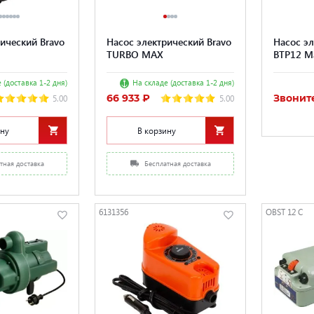
ический Bravo
Насос электрический Bravo
Насос эл
TURBO MAX
BTP12 M
 (доставка 1-2 дня)
На складе (доставка 1-2 дня)
66 933 ₽
Звонит
5.00
5.00
ину
В корзину
тная доставка
Бесплатная доставка
6131356
OBST 12 C