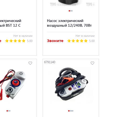
лектрический
Насос электрический
ый BST 12 C
воздушный 12/240В, 70Вт
Нет в наличии
Нет в наличии
е
Звоните
5.00
5.00
6791140