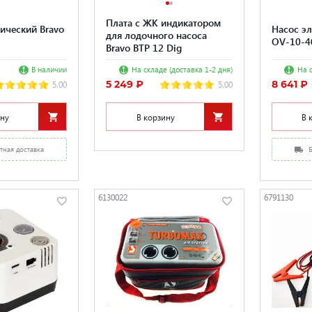
Плата с ЖК индикатором
ический Bravo
Насос эл
для лодочного насоса
OV-10-4
Bravo BTP 12 Dig
В наличии
На складе (доставка 1-2 дня)
На с
5 249 ₽
8 641 ₽
5.00
5.00
ину
В корзину
В 
тная доставка
6130022
6791130