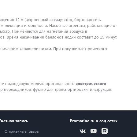
.
жения 12 V (встроенный аккумулятор, бортовая сеть
 комплектации и мощности. Насосные агрегаты, работающие от
 мбар. Применяются для нагнетания воздуха в
в. Время накачивания баллонов лодки составит до 15 минут.
ническим характеристикам. При покупке электрического
пите подходящую модель оригинального
электрического
р переходников, футляр для транспортировки, инструкция.
Учетная запись
Promarine.ru в соц.сетях
Отложенные товары