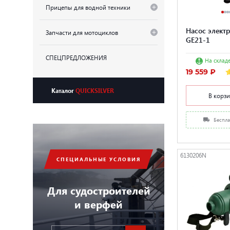
Прицепы для водной техники
Насос электр
Запчасти для мотоциклов
GE21-1
СПЕЦПРЕДЛОЖЕНИЯ
На складе
19 559 ₽
Каталог
QUICKSILVER
В корз
Беспла
6130206N
СПЕЦИАЛЬНЫЕ УСЛОВИЯ
Для судостроителей
и верфей