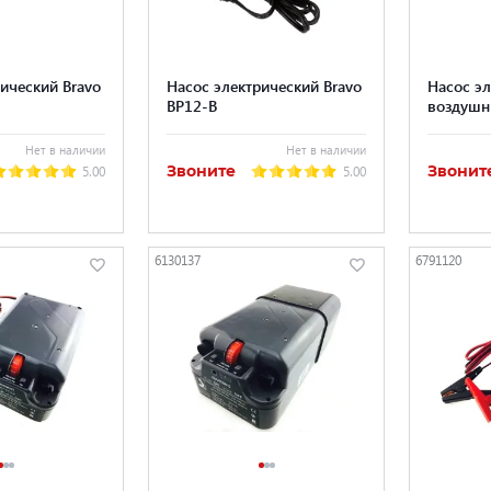
ический Bravo
Насос электрический Bravo
Насос э
BP12-B
воздушн
Нет в наличии
Нет в наличии
Звоните
Звонит
5.00
5.00
6130137
6791120