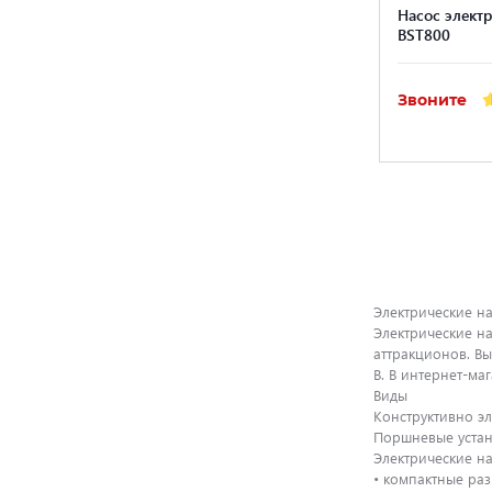
Насос электр
BST800
Звоните
Электрические н
Электрические н
аттракционов. В
В. В интернет-ма
Виды
Конструктивно э
Поршневые устан
Электрические н
• компактные ра