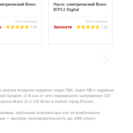
ектрический Bravo
Насос электрический Bravo
BTP12 Digital
Нет в наличии
Нет в наличии
е
Звоните
5.00
5.00
 сжатым воздухом надувных лодок ПВХ, лодок RIB и надувных
ной батареи 12 В или от сети переменного напряжения 220
насоса Bravo 12 и 220 Вольт в любой город России.
оршневые, турбинные компрессоры или их комбинацию.
е — высокую производительность (до 2000 л/мин).