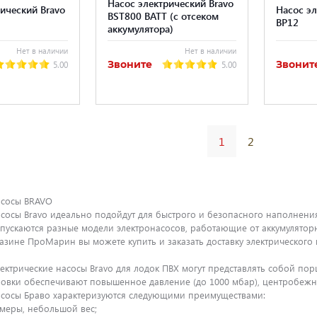
Насос электрический Bravo
ический Bravo
Насос эл
BST800 BATT (с отсеком
BP12
аккумулятора)
Нет в наличии
Нет в наличии
Звоните
Звонит
5.00
5.00
1
2
асосы BRAVO
асосы Bravo идеально подойдут для быстрого и безопасного наполнения
ыпускаются разные модели электронасосов, работающие от аккумулятор
газине ПроМарин вы можете купить и заказать доставку электрического 
лектрические насосы Bravo для лодок ПВХ могут представлять собой п
овки обеспечивают повышенное давление (до 1000 мбар), центробежны
асосы Браво характеризуются следующими преимуществами:
змеры, небольшой вес;