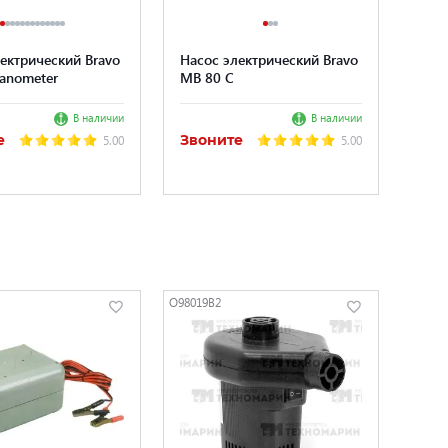
ектрический Bravo
Насос электрический Bravo
anometer
MB 80 С
В наличии
В наличии
е
Звоните
5.00
5.00
O98019B2