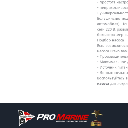
• простота наст
• неприхотливост
• универсальност
Большинство мод
автомобиля). Цен
сети 220 В, разв
большеразмерные
Подбор насоса
Есть возможност
насоса Bravo ва
•
Производительн
•
Максимальное д
•
Источник питан
•
Дополнительные
Воспользуйтесь 
насоса
для лодки