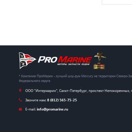
* Компания ПроМарин - лучший шоу-рум Mercury на территории Северо-З
Федерального округа
ООО "Интермарин"
,
Санкт-Петербург
,
проспект Непокоренных, 
Звоните нам:
8 (812) 565-75-25
E-mail:
info@promarine.ru