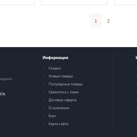
1
2
Информация
Скидки
Новые товары
ападного
Популярные товары
Свяжитесь с нами
47А
Договор-оферта
О компании
Блог
Карта сайта