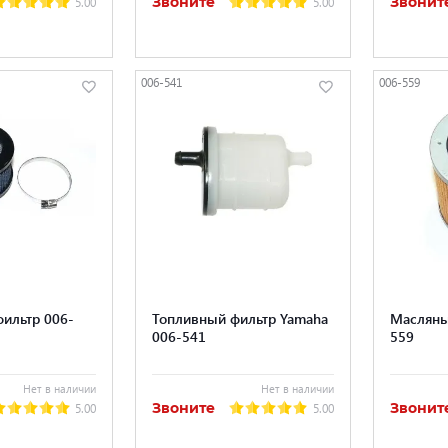
Звоните
Звонит
5.00
5.00
006-541
006-559
ильтр 006-
Топливный фильтр Yamaha
Масляны
006-541
559
Нет в наличии
Нет в наличии
Звоните
Звонит
5.00
5.00