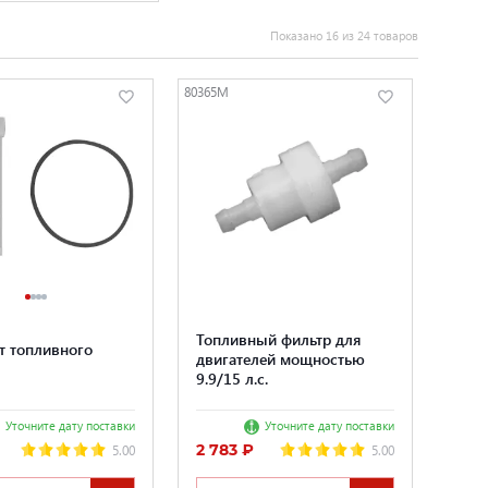
Показано 16 из 24 товаров
80365M
Топливный фильтр для
т топливного
двигателей мощностью
9.9/15 л.с.
Уточните дату поставки
Уточните дату поставки
2 783 ₽
5.00
5.00