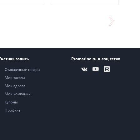
Учетная запись
Promarine.ru в соц.сетях
Отложенные товары
Мои заказы
Мои адреса
Мои компании
Купоны
Профиль