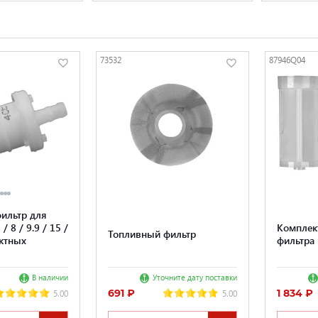
73532
87946Q04
ильтр для
/ 8 / 9.9 / 15 /
Комплек
Топливный фильтр
актных
фильтра
В наличии
Уточните дату поставки
691 ₽
1 834 ₽
5.00
5.00