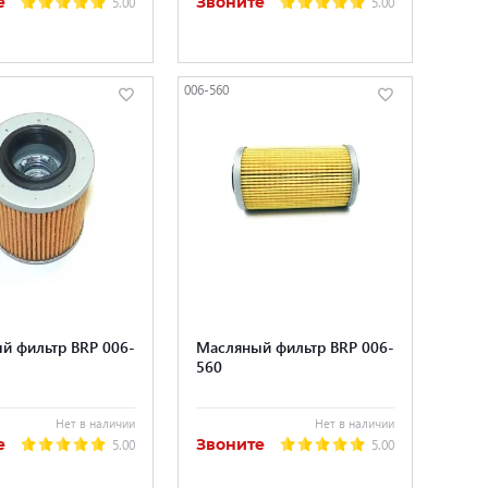
е
Звоните
5.00
5.00
006-560
й фильтр BRP 006-
Масляный фильтр BRP 006-
560
Нет в наличии
Нет в наличии
е
Звоните
5.00
5.00