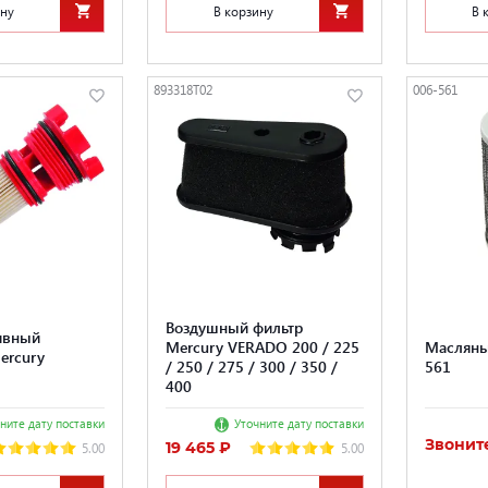
ину
В корзину
В 
893318T02
006-561
Воздушный фильтр
ивный
Mercury VERADO 200 / 225
Масляны
Mercury
/ 250 / 275 / 300 / 350 /
561
400
ните дату поставки
Уточните дату поставки
Звонит
19 465 ₽
5.00
5.00