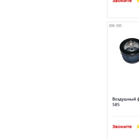
Звоните
006-585
Воздушный ф
585
Звоните