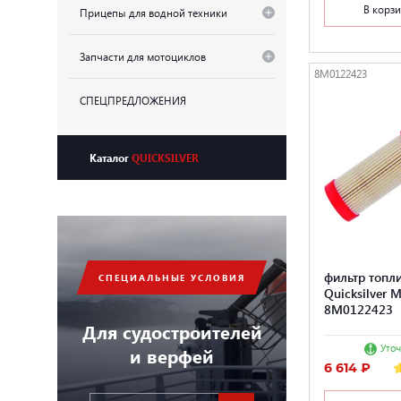
В корз
Прицепы для водной техники
Запчасти для мотоциклов
8M0122423
СПЕЦПРЕДЛОЖЕНИЯ
Каталог
QUICKSILVER
фильтр топл
СПЕЦИАЛЬНЫЕ УСЛОВИЯ
Quicksilver 
8M0122423
Для судостроителей
Уточ
и верфей
6 614 ₽