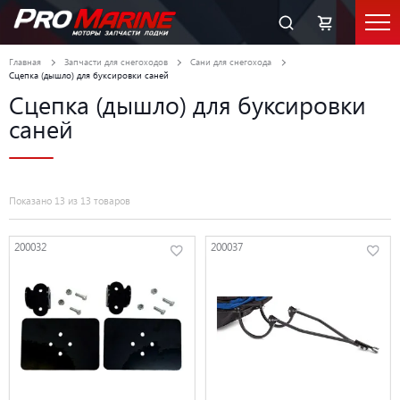
Главная
Запчасти для снегоходов
Сани для снегохода
Сцепка (дышло) для буксировки саней
Сцепка (дышло) для буксировки
саней
Показано 13 из 13 товаров
200032
200037