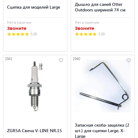
Дышло для саней Otter
Сцепка для моделей Large
Outdoors шириной 74 см
Нет в наличии
Нет в наличии
Звоните
Звоните
5.00
5.00
2941
2940
Запасная скоба-защелка (2
ZGR5A Свеча V-LINE NR.15
шт.) для сцепки Large, Х-
Large