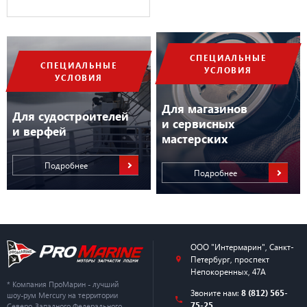
СПЕЦИАЛЬНЫЕ
СПЕЦИАЛЬНЫЕ
УСЛОВИЯ
УСЛОВИЯ
Для магазинов
Для судостроителей
и сервисных
и верфей
мастерских
Подробнее
Подробнее
ООО "Интермарин"
,
Санкт-
Петербург
,
проспект
Непокоренных, 47А
* Компания ПроМарин - лучший
Звоните нам:
8 (812) 565-
шоу-рум Mercury на территории
75-25
Северо-Западного Федерального