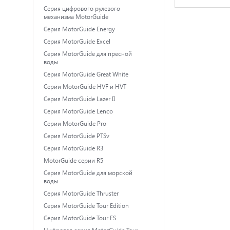
Серия цифрового рулевого
механизма MotorGuide
Серия MotorGuide Energy
Серия MotorGuide Excel
Серия MotorGuide для пресной
воды
Серия MotorGuide Great White
Серии MotorGuide HVF и HVT
Серия MotorGuide Lazer II
Серия MotorGuide Lenco
Серии MotorGuide Pro
Серия MotorGuide PTSv
Серия MotorGuide R3
MotorGuide серии R5
Серия MotorGuide для морской
воды
Серия MotorGuide Thruster
Серия MotorGuide Tour Edition
Серия MotorGuide Tour ES
Цифровая серия MotorGuide Tour