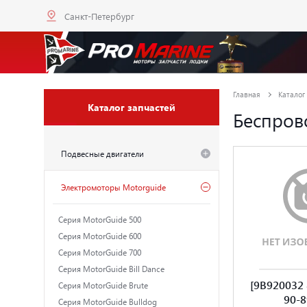
Санкт-Петербург
Главная
Каталог
Каталог запчастей
Беспров
Подвесные двигатели
Электромоторы Motorguide
Серия MotorGuide 500
Серия MotorGuide 600
Серия MotorGuide 700
Серия MotorGuide Bill Dance
[9B920032 
Серия MotorGuide Brute
90-
Серия MotorGuide Bulldog