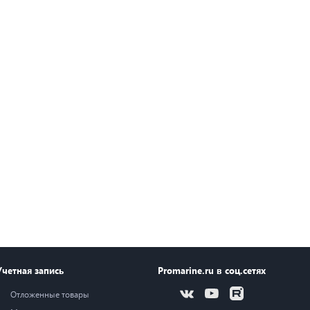
Учетная запись
Promarine.ru в соц.сетях
Отложенные товары