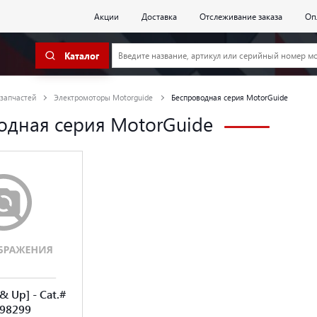
Акции
Доставка
Отслеживание заказа
Оп
Каталог
 запчастей
Электромоторы Motorguide
Беспроводная серия MotorGuide
одная серия MotorGuide
& Up] - Cat.#
898299