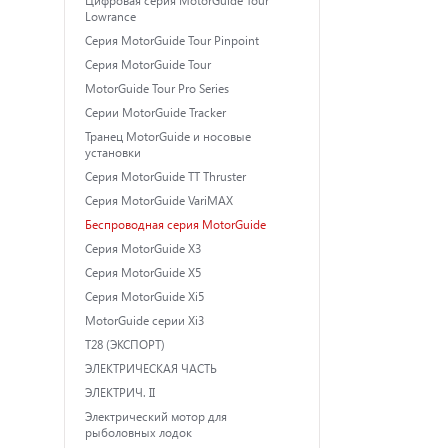
Lowrance
Серия MotorGuide Tour Pinpoint
Серия MotorGuide Tour
MotorGuide Tour Pro Series
Серии MotorGuide Tracker
Транец MotorGuide и носовые
установки
Серия MotorGuide TT Thruster
Серия MotorGuide VariMAX
Беспроводная серия MotorGuide
Серия MotorGuide X3
Серия MotorGuide X5
Серия MotorGuide Xi5
MotorGuide серии Xi3
T28 (ЭКСПОРТ)
ЭЛЕКТРИЧЕСКАЯ ЧАСТЬ
ЭЛЕКТРИЧ. II
Электрический мотор для
рыболовных лодок