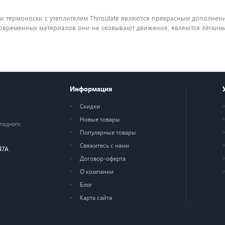
и термоноски с утеплителем Thinsulate являются прекрасным дополнени
овременных материалов они не сковывают движения, являются лёгким
Информация
Скидки
Новые товары
ападного
Популярные товары
Свяжитесь с нами
47А
Договор-оферта
О компании
Блог
Карта сайта