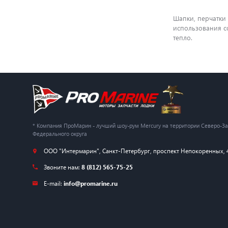
Шапки, перчатки 
использования с
тепло.
* Компания ПроМарин - лучший шоу-рум Mercury на территории Северо-З
Федерального округа
ООО "Интермарин"
,
Санкт-Петербург
,
проспект Непокоренных, 
Звоните нам:
8 (812) 565-75-25
E-mail:
info@promarine.ru