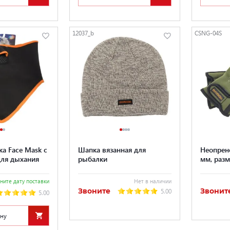
12037_b
CSNG-04S
а Face Mask с
Шапка вязанная для
Неопрен
для дыхания
рыбалки
мм, разм
ните дату поставки
Нет в наличии
Звоните
Звонит
5.00
5.00
ину