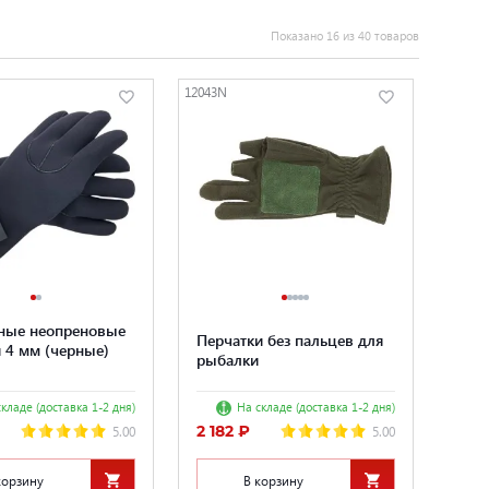
Показано 16 из 40 товаров
12043N
ные неопреновые
Перчатки без пальцев для
 4 мм (черные)
рыбалки
кладе (доставка 1-2 дня)
На складе (доставка 1-2 дня)
2 182 ₽
5.00
5.00
корзину
В корзину