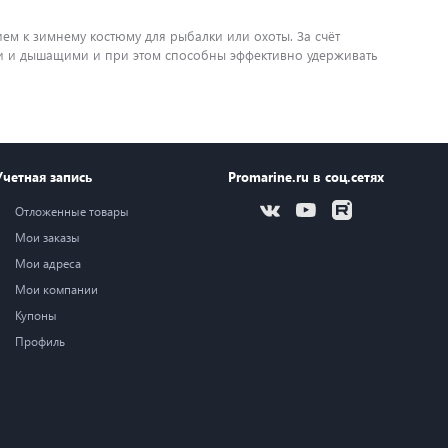
ем к зимнему костюму для рыбалки или охоты. За счёт
и и дышащими и при этом способны эффективно удерживать
Учетная запись
Promarine.ru в соц.сетях
Отложенные товары
Мои заказы
Мои адреса
Мои компании
Купоны
Профиль