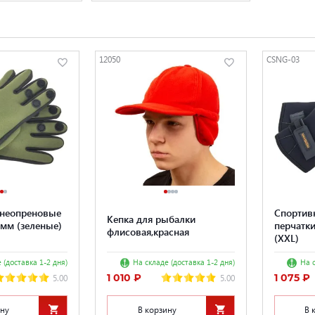
12050
CSNG-03
 неопреновые
Спортив
Кепка для рыбалки
 мм (зеленые)
перчатки
флисовая,красная
(XXL)
 (доставка 1-2 дня)
На складе (доставка 1-2 дня)
На с
1 010 ₽
1 075 ₽
5.00
5.00
ину
В корзину
В 