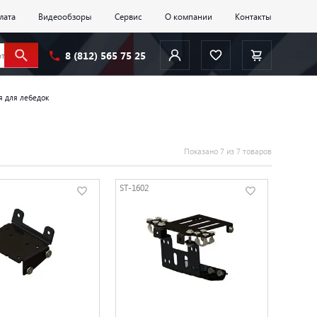
лата
Видеообзоры
Сервис
О компании
Контакты
8 (812) 565 75 25
я для лебедок
Показано 7 из 7 товаров
ST-1602