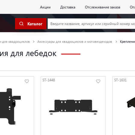
Акции
Доставка
Отслеживание заказа
Оп
Каталог
и для квадроциклов
Аксессуары для квадроциклов и мотовездеходов
Креплени
ия для лебедок
ST-1448
ST-1631