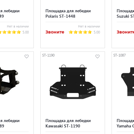
я лебедки
Площадка для лебедки
Площадк
49
Polaris ST-1448
Suzuki S
Нет в наличии
Нет в наличии
Звоните
Звонит
5.00
5.00
ST-1190
ST-1087
я лебедки
Площадка для лебедки
Площадк
889
Kawasaki ST-1190
Yamaha G