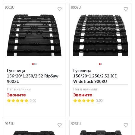
9002U
9008U
Гусеница
Гусеница
156*20*1.250/2.52 RipSaw
156*20*1.250/2.52 ICE
9002U
WideTrack 9008U
Нет в наличии
Нет в наличии
Звоните
Звоните
5.00
5.00
9151U
9261U