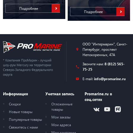
Подробнее
Подробнее
ООО "Интермарин"
,
Санкт-
Петербург
,
проспект
Непокоренных, 47А
* Компания ПроМарин - лучший
Звоните нам:
8 (812) 565-
шоу-рум Mercury на территории
75-25
Северо-Западного Федерального
округа
E-mail:
info@promarine.ru
Информация
Учетная запись
Promarine.ru в
соц.сетях
Скидки
Отложенные
товары
Новые товары
Мои заказы
Популярные товары
Мои адреса
Свяжитесь с нами
Мои компании