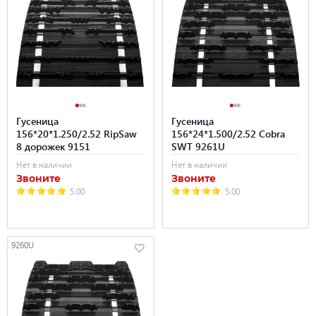
Гусеница
Гусеница
156*20*1.250/2.52 RipSaw
156*24*1.500/2.52 Cobra
8 дорожек 9151
SWT 9261U
Нет в наличии
Нет в наличии
Звоните
Звоните
5.00
5.00
9260U