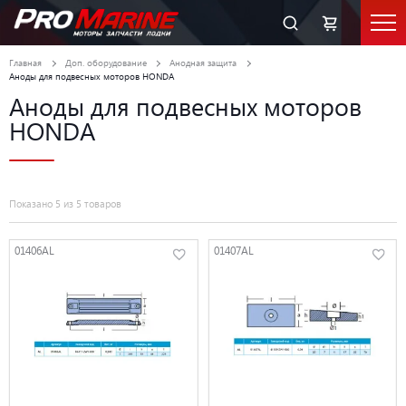
Главная
Доп. оборудование
Анодная защита
Аноды для подвесных моторов HONDA
Аноды для подвесных моторов
HONDA
Показано 5 из 5 товаров
01406AL
01407AL