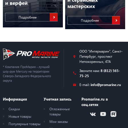
и верфей
мастерских
Подробнее
Подробнее
ООО "Интермарин"
,
Санкт-
Петербург
,
проспект
Непокоренных, 47А
* Компания ПроМарин - лучший
Звоните нам:
8 (812) 565-
шоу-рум Mercury на территории
75-25
Северо-Западного Федерального
округа
E-mail:
info@promarine.ru
Информация
Учетная запись
Promarine.ru в
соц.сетях
Скидки
Отложенные
товары
Новые товары
Мои заказы
Популярные товары