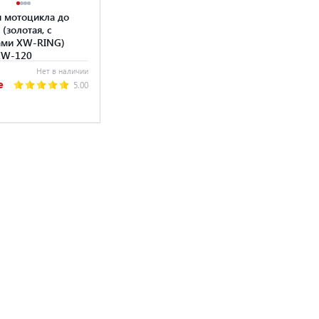
я мотоцикла до
 (золотая, с
ами XW-RING)
XW-120
Нет в наличии
е
5.00