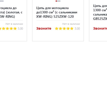
Цепь дл
тоцикла до
Цепь для мотоцикла
1300 см³
та) (золотая, с
до1300 см³ (с сальниками
сальник
 XW-RING)
XW-RING) 525ZXW-120
GB525Z
Нет в наличии
Нет в наличии
Звоните
Звонит
5.00
5.00