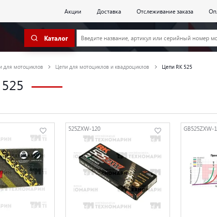
Акции
Доставка
Отслеживание заказа
Оп
Каталог
и для мотоциклов
Цепи для мотоциклов и квадроциклов
Цепи RK 525
 525
525ZXW-120
GB525ZXW-1