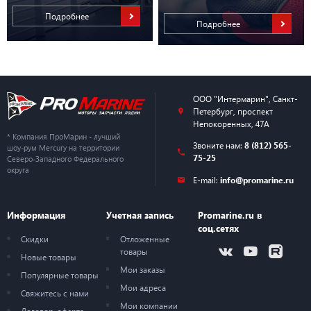
Подробнее
Подробнее
ООО "Интермарин"
,
Санкт-
Петербург
,
проспект
Непокоренных, 47А
* Компания ПроМарин - лучший
Звоните нам:
8 (812) 565-
шоу-рум Mercury на территории
75-25
Северо-Западного Федерального
округа
E-mail:
info@promarine.ru
Информация
Учетная запись
Promarine.ru в
соц.сетях
Скидки
Отложенные
товары
Новые товары
Мои заказы
Популярные товары
Мои адреса
Свяжитесь с нами
Мои компании