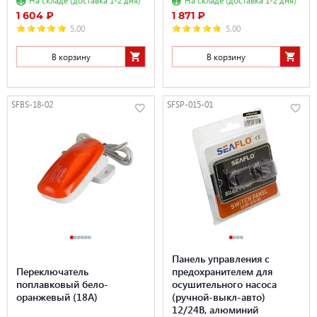
На складе (доставка 1-2 дня)
На складе (доставка 1-2 дня)
1 604 ₽
1 871 ₽
5.00
5.00
В корзину
В корзину
SFBS-18-02
SFSP-015-01
Панель управления с
Переключатель
предохранителем для
поплавковый бело-
осушительного насоса
оранжевый (18A)
(ручной-выкл-авто)
12/24В, алюминий