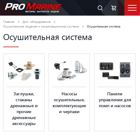
Главная
Доп. оборудование
Осушительная, водяная и канализационная система
Осушительная система
Осушительная система
Заглушки,
Насосы
Панели
стаканы
осушительные,
управления для
дренажные и
комплектующие
помп и насосов
прочие
и черпаки
дренажные
аксессуары