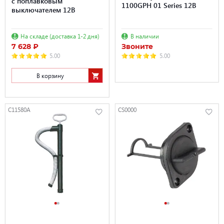
с поплавковым
1100GPH 01 Series 12В
выключателем 12В
На складе (доставка 1-2 дня)
В наличии
7 628 ₽
Звоните
5.00
5.00
В корзину
C11580A
CS0000