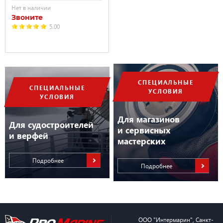
Нет в наличии
Звоните
5.00
СПЕЦИАЛЬНЫЕ
СПЕЦИАЛЬНЫЕ
УСЛОВИЯ
УСЛОВИЯ
Для магазинов
Для судостроителей
и сервисных
и верфей
мастерских
Подробнее
Подробнее
ООО "Интермарин"
,
Санкт-