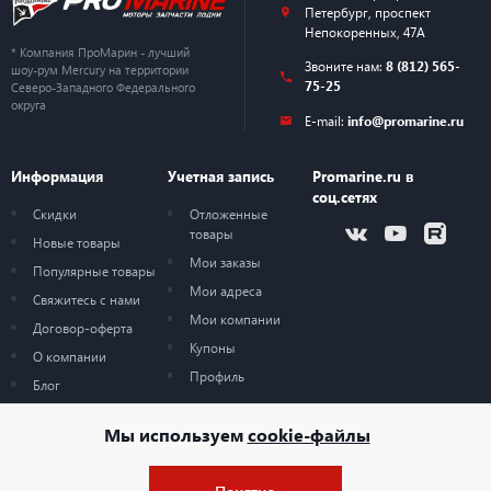
Петербург
,
проспект
Непокоренных, 47А
* Компания ПроМарин - лучший
Звоните нам:
8 (812) 565-
шоу-рум Mercury на территории
75-25
Северо-Западного Федерального
округа
E-mail:
info@promarine.ru
Информация
Учетная запись
Promarine.ru в
соц.сетях
Скидки
Отложенные
товары
Новые товары
Мои заказы
Популярные товары
Мои адреса
Свяжитесь с нами
Мои компании
Договор-оферта
Купоны
О компании
Профиль
Блог
Карта сайта
Мы используем
cookie-файлы
Понятно