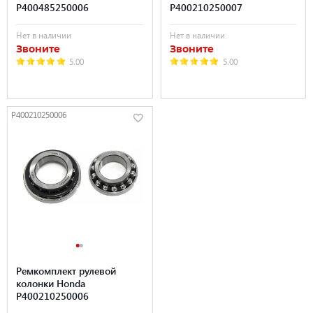
P400485250006
P400210250007
Нет в наличии
Нет в наличии
Звоните
Звоните
5.00
5.00
P400210250006
Ремкомплект рулевой
колонки Honda
P400210250006