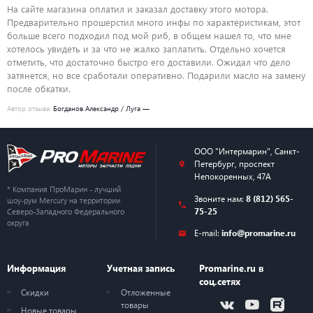
Мотор лежит в формованном пенопласте и обернут в целлофан.
На сайте магазина оплатил и заказал доставку этого мотора.
Дополнительная упаковка — стрэйч-пленка и проклейка всех
Предварительно прошерстил много инфы по характеристикам, этот
торцевых частей. Все моторы при перевозке транспортной
больше всего подходил под мой риб, в общем нашел то, что мне
компанией застрахованы на полную стоимость.
хотелось увидеть и за что не жалко заплатить. Отдельно хочется
отметить, что достаточно быстро его доставили. Ожидал что дело
Каждый мотор Mercury собирается из высококачественных деталей
затянется, но все сработали оперативно. Подарили масло на замену
и тщательно тестируется перед поступлением в продажу!
после обкатки.
Технические характеристики:
Автор отзыва:
Богданов Александр / Луга —
Тактность
четырехтактные
ООО "Интермарин"
,
Санкт-
Петербург
,
проспект
Рекомендуемая высота
508
Непокоренных, 47А
транца, мм
* Компания ПроМарин - лучший
Звоните нам:
8 (812) 565-
шоу-рум Mercury на территории
75-25
Мощность, кВт / л.с.
18,39 / 25
Северо-Западного Федерального
округа
E-mail:
info@promarine.ru
Вес, кг
71
Информация
Учетная запись
Promarine.ru в
Число цилиндров
3
соц.сетях
Скидки
Отложенные
Макс. число об/мин
5000 - 6000
товары
Новые товары