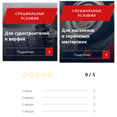
СПЕЦИАЛЬНЫЕ
СПЕЦИАЛЬНЫЕ
УСЛОВИЯ
УСЛОВИЯ
Для магазинов
Для судостроителей
и сервисных
и верфей
мастерских
Подробнее
Подробнее
0
/ 5
5 звезд
0
4 звезды
0
3 звезды
0
2 звезды
0