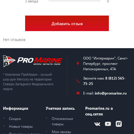
1 звезда
0
Добавить отзыв
Нет отзывов
ООО "Интермарин"
,
Санкт-
Петербург
,
проспект
Непокоренных, 47А
* Компания ПроМарин - лучший
Звоните нам:
8 (812) 565-
шоу-рум Mercury на территории
75-25
Северо-Западного Федерального
округа
E-mail:
info@promarine.ru
Информация
Учетная запись
Promarine.ru в
соц.сетях
Скидки
Отложенные
товары
Новые товары
Мои заказы