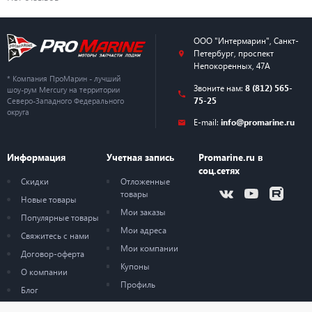
ООО "Интермарин"
,
Санкт-
Петербург
,
проспект
Непокоренных, 47А
* Компания ПроМарин - лучший
Звоните нам:
8 (812) 565-
шоу-рум Mercury на территории
75-25
Северо-Западного Федерального
округа
E-mail:
info@promarine.ru
Информация
Учетная запись
Promarine.ru в
соц.сетях
Скидки
Отложенные
товары
Новые товары
Мои заказы
Популярные товары
Мои адреса
Свяжитесь с нами
Мои компании
Договор-оферта
Купоны
О компании
Профиль
Блог
Карта сайта